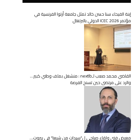
إبنة الفيحاء سنا حسن خالد تمثل جامعة أرتوا الفرنسية في
مؤتمر ICEC 2026 الدولي بالبرتغال
القاضي محمد صعب لـnextlb : منشغل بملف وطني كبير…
والرد على مرتضى حين تسنح الفرصة
معرض فني ولقاء صباحي ل"سيدات من شبعا" في بيروت…