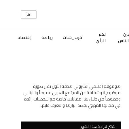
اقرأ
ين
لكم
خرب_شات
رياضة
إقتصاد
لناس
الرأي
هوموقع اعلامي الكتروني هدفه الأول نقل صورة
موضوعية وشفافة عن المجتمع العربي عموماً واللبناني
وخصوصاً من خلال نشر مقابلات خاصة مع شخصيات رائدة
في مجالها المهني بقصد ابرازها والتعرف عليها
الأكثر قراءة هذا الشهر