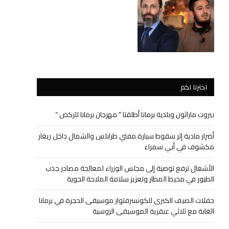
اخترنا لكم
بيروت ماراثون وبلدية برمانا أطلقتا ” مهرجان برمانا للركض “
أضرار مادية إثر سقوط سيارة مفتي طرابلس والشمال داخل ريغار
مكشوف في أبي سمراء
الأشغال ترفع توصية إلى مجلس الوزراء لمعالجة مصادر جذب
الطيور في محيط المطار وتعزيز سلامة الملاحة الجوية
حفلات الصيف الكبرى للكونسرفتوار موسيقى الحجرة في برمانا
الغابة مع ثلاثي عبقرية الموسيقى الروسية