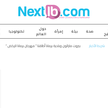
حول
ب
صحة
بيئة
إمرأة
تكنولوجيا
بخ
العالم
ا
شريط الأخبار
بيروت ماراثون وبلدية برمانا أطلقتا ” مهرجان برمانا للركض “