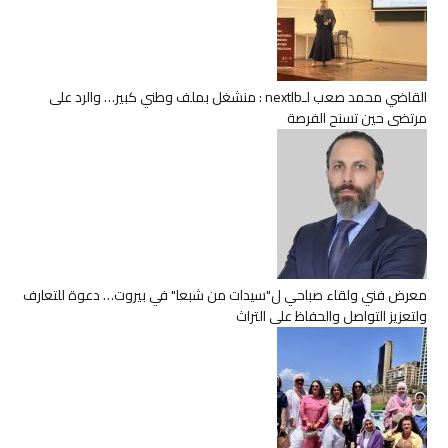
القاضي محمد صعب لـnextlb : منشغل بملف وطني كبير… والرد على
مرتضى حين تسنح الفرصة
معرض فني ولقاء صباحي ل"سيدات من شبعا" في بيروت… دعوة للتعارف
ولتعزيز التواصل والحفاظ على التراث