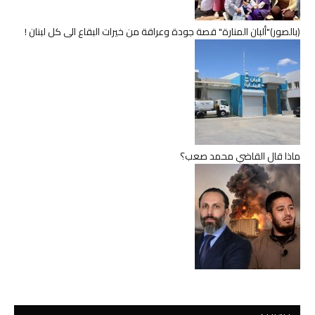
(بالصور)"ألبان المنارة" قصة جودة وعراقة من خيرات البقاع الى كل لبنان !
ماذا قال القاضي محمد صعب؟