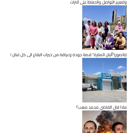
ولتعزيز التواصل والحفاظ على التراث
(بالصور)"ألبان المنارة" قصة جودة وعراقة من خيرات البقاع الى كل لبنان !
ماذا قال القاضي محمد صعب؟