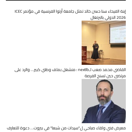
إبنة الفيحاء سنا حسن خالد تمثل جامعة أرتوا الفرنسية في مؤتمر ICEC
2026 الدولي بالبرتغال
القاضي محمد صعب لـnextlb : منشغل بملف وطني كبير… والرد على
مرتضى حين تسنح الفرصة
معرض فني ولقاء صباحي ل"سيدات من شبعا" في بيروت… دعوة للتعارف