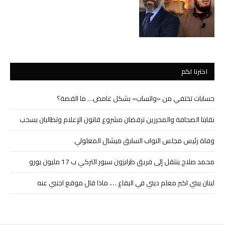
اخترنا لكم
حسابات تختفي من «واتساب» بشكل غامض… ما القصة؟
نقابتا الصحافة والمحررين ترفضان مشروع قانون الإعلام وتطالبان بسحب
وفاة رئيس مجلس النواب السابق ميشال المعلولي
محمد صلاح ينتقل إلى فريق طرابزون سبور التركي ب 17 مليون يورو
لبنان يبني اكبر معلم ديني في البقاع …. ماذا قال موقع اجنبي عنه