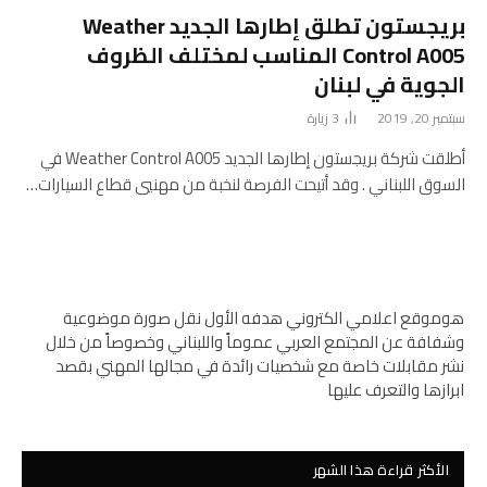
بريجستون تطلق إطارها الجديد Weather
Control A005 المناسب لمختلف الظروف
الجوية في لبنان
سبتمبر 20, 2019
3
زيارة
أطلقت شركة بريجستون إطارها الجديد Weather Control A005 في
السوق اللبناني . وقد أتيحت الفرصة لنخبة من مهنيي قطاع السيارات…
هوموقع اعلامي الكتروني هدفه الأول نقل صورة موضوعية
وشفافة عن المجتمع العربي عموماً واللبناني وخصوصاً من خلال
نشر مقابلات خاصة مع شخصيات رائدة في مجالها المهني بقصد
ابرازها والتعرف عليها
الأكثر قراءة هذا الشهر