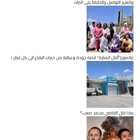
ولتعزيز التواصل والحفاظ على التراث
(بالصور)"ألبان المنارة" قصة جودة وعراقة من خيرات البقاع الى كل لبنان !
ماذا قال القاضي محمد صعب؟