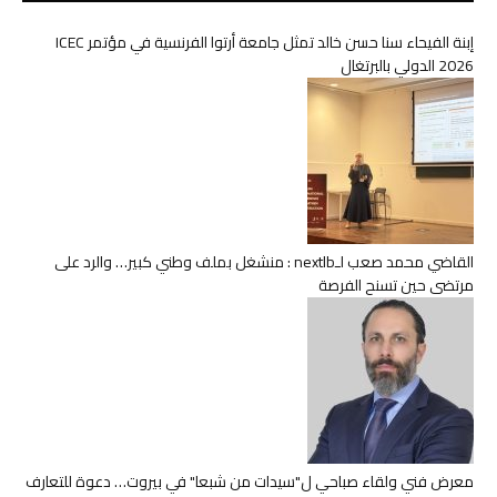
إبنة الفيحاء سنا حسن خالد تمثل جامعة أرتوا الفرنسية في مؤتمر ICEC
2026 الدولي بالبرتغال
القاضي محمد صعب لـnextlb : منشغل بملف وطني كبير… والرد على
مرتضى حين تسنح الفرصة
معرض فني ولقاء صباحي ل"سيدات من شبعا" في بيروت… دعوة للتعارف