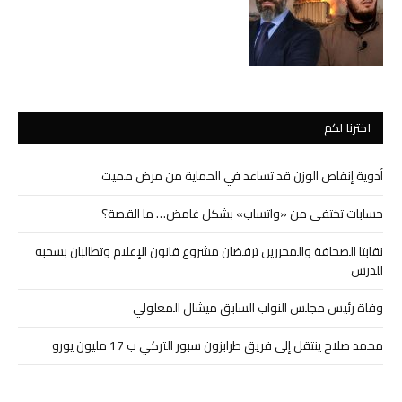
اخترنا لكم
أدوية إنقاص الوزن قد تساعد في الحماية من مرض مميت
حسابات تختفي من «واتساب» بشكل غامض… ما القصة؟
نقابتا الصحافة والمحررين ترفضان مشروع قانون الإعلام وتطالبان بسحبه
للدرس
وفاة رئيس مجلس النواب السابق ميشال المعلولي
محمد صلاح ينتقل إلى فريق طرابزون سبور التركي ب 17 مليون يورو