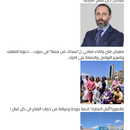
مرتضى حين تسنح الفرصة
معرض فني ولقاء صباحي ل"سيدات من شبعا" في بيروت… دعوة للتعارف
ولتعزيز التواصل والحفاظ على التراث
(بالصور)"ألبان المنارة" قصة جودة وعراقة من خيرات البقاع الى كل لبنان !