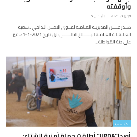
وأوقفته
فبراير 3, 2021
1
زيارة
صــدر عــــن المديريـة العـامـة لقــوى الامــن الـداخلي ـ شعبة
العـلاقـات العـامـة البــــــلاغ التالــــــي: ليل تاريخ 2021-1-21، عُثِرَ
على جثة المُواطِنة…
بين الناس
أوردا”URDA” أطلقت حملة أمنية الشتاء: