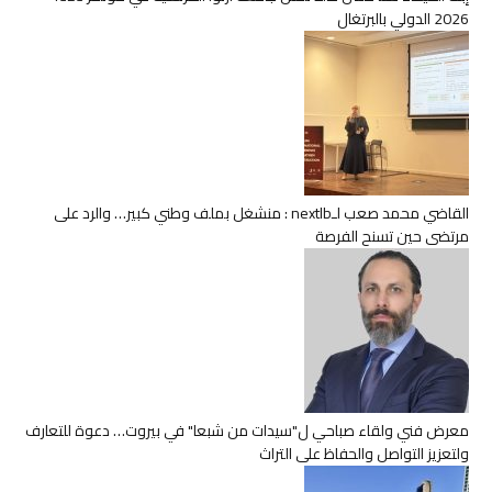
2026 الدولي بالبرتغال
القاضي محمد صعب لـnextlb : منشغل بملف وطني كبير… والرد على
مرتضى حين تسنح الفرصة
معرض فني ولقاء صباحي ل"سيدات من شبعا" في بيروت… دعوة للتعارف
ولتعزيز التواصل والحفاظ على التراث