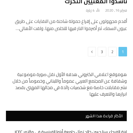
ناشدوا المعنيين التحرك
فبراير 16, 2020
4
زيارة
أقدم مجهولون على إفراغ حمولة شاحنة من النفايات على طريق
عيون السمك، ثم أضرموا النار فيها للتخلص منها. ولفت الأهالي…
التالي
3
2
1
هوموقع اعلامي الكتروني هدفه الأول نقل صورة موضوعية
وشفافة عن المجتمع العربي عموماً واللبناني وخصوصاً من خلال
نشر مقابلات خاصة مع شخصيات رائدة في مجالها المهني بقصد
ابرازها والتعرف عليها
الأكثر قراءة هذا الشهر
إبنة الفيحاء سنا حسن خالد تمثل جامعة أرتوا الفرنسية في مؤتمر ICEC