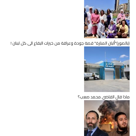
(بالصور)"ألبان المنارة" قصة جودة وعراقة من خيرات البقاع الى كل لبنان !
ماذا قال القاضي محمد صعب؟