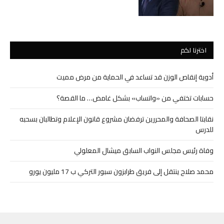
اخترنا لكم
أدوية إنقاص الوزن قد تساعد في الحماية من مرض مميت
حسابات تختفي من «واتساب» بشكل غامض… ما القصة؟
نقابتا الصحافة والمحررين ترفضان مشروع قانون الإعلام وتطالبان بسحبه
للدرس
وفاة رئيس مجلس النواب السابق ميشال المعلولي
محمد صلاح ينتقل إلى فريق طرابزون سبور التركي ب 17 مليون يورو