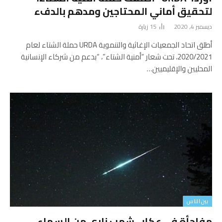
لتحقيق أماني المحتاجين ومدهم بالدفء
ديسمبر 4, 2020
15
زيارة
أطلق اتحاد الجمعيات الإغاثية والتنموية URDA حملة الشتاء لعام
2020/2021، تحت شعار “أمنية الشتاء”، “بدعم من شركاء الإنسانية
المحليين والإقليميين…
بين الناس
مفاجأة في عكار.. شهب ناري من السماء