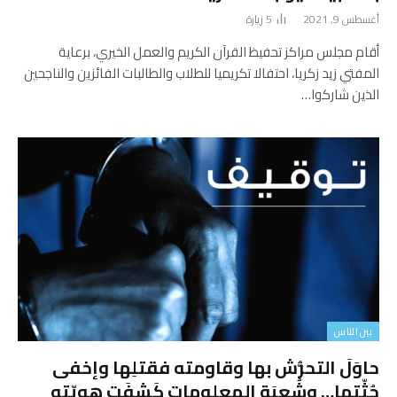
أغسطس 9, 2021
5
زيارة
أقام مجلس مراكز تحفيظ القرآن الكريم والعمل الخيري، برعاية
المفتي زيد زكريا، احتفالا تكريميا للطلاب والطالبات الفائزين والناجحين
الذين شاركوا…
بين الناس
حاوَلَ التحرُّش بها وقاومته فقتلِها وإخفى
جُثّتها… وشُعبَة المعلومات كَشفَت هويّته