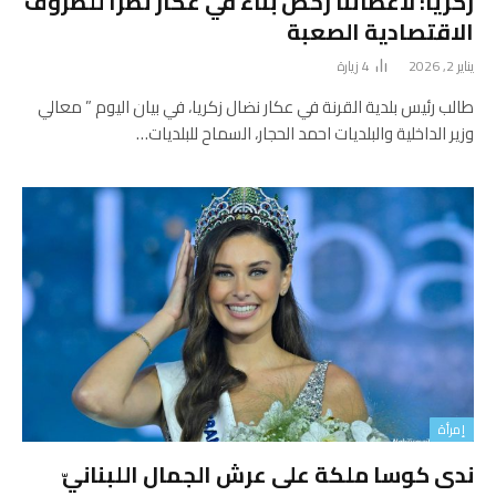
زكريا: لاعطائنا رخص بناء في عكار نظراً للظروف
الاقتصادية الصعبة
يناير 2, 2026
4
زيارة
طالب رئيس بلدية القرنة في عكار نضال زكريا، في بيان اليوم ” معالي
وزير الداخلية والبلديات احمد الحجار، السماح للبلديات…
إمرأة
ندى كوسا ملكة على عرش الجمال اللبنانيّ