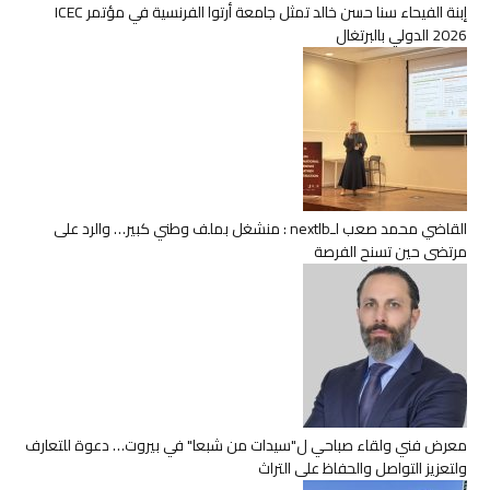
إبنة الفيحاء سنا حسن خالد تمثل جامعة أرتوا الفرنسية في مؤتمر ICEC
2026 الدولي بالبرتغال
القاضي محمد صعب لـnextlb : منشغل بملف وطني كبير… والرد على
مرتضى حين تسنح الفرصة
معرض فني ولقاء صباحي ل"سيدات من شبعا" في بيروت… دعوة للتعارف
ولتعزيز التواصل والحفاظ على التراث