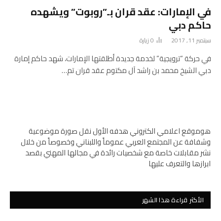
في الإمارات: عقد قران بـ”روبوت” ويشهده
حاكم دبي
سبتمبر 11, 2017
0
زيارة
في حركة “ترويجية” لخدمة جديدة أطلقتها الإمارات، شهد حاكم إمارة
دبي الشيخ محمد بن راشد آل مكتوم عقد قران تم…
هوموقع اعلامي الكتروني هدفه الأول نقل صورة موضوعية
وشفافة عن المجتمع العربي عموماً واللبناني وخصوصاً من خلال
نشر مقابلات خاصة مع شخصيات رائدة في مجالها المهني بقصد
ابرازها والتعرف عليها
الأكثر قراءة هذا الشهر