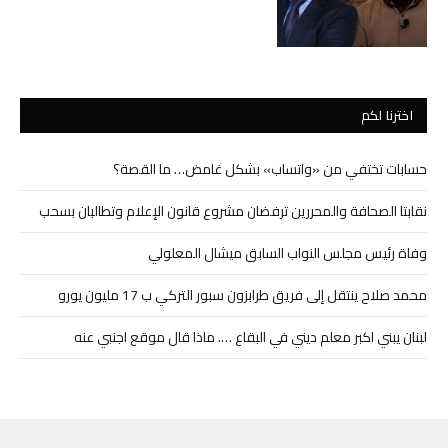
اخترنا لكم
حسابات تختفي من «واتساب» بشكل غامض… ما القصة؟
نقابتا الصحافة والمحررين ترفضان مشروع قانون الإعلام وتطالبان بسحب
وفاة رئيس مجلس النواب السابق ميشال المعلولي
محمد صلاح ينتقل إلى فريق طرابزون سبور التركي ب 17 مليون يورو
لبنان يبني اكبر معلم ديني في البقاع …. ماذا قال موقع اجنبي عنه