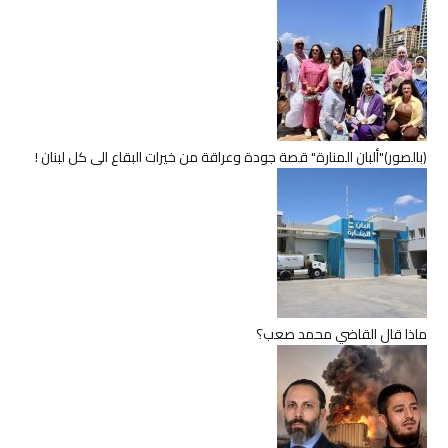
(بالصور)"ألبان المنارة" قصة جودة وعراقة من خيرات البقاع الى كل لبنان !
ماذا قال القاضي محمد صعب؟