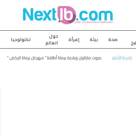
حول
ب
صحة
بيئة
إمرأة
تكنولوجيا
بخ
العالم
ا
شريط الأخبار
بيروت ماراثون وبلدية برمانا أطلقتا ” مهرجان برمانا للركض “