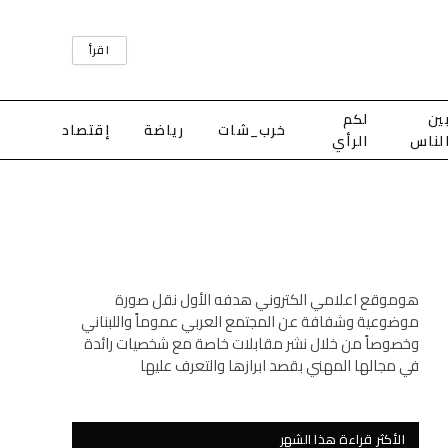
اقرأ
ين
لكم
خرب_شات
رياضة
إقتصاد
لناس
الرأي
هوموقع اعلامي الكتروني هدفه الأول نقل صورة
موضوعية وشفافة عن المجتمع العربي عموماً واللبناني
وخصوصاً من خلال نشر مقابلات خاصة مع شخصيات رائدة
في مجالها المهني بقصد ابرازها والتعرف عليها
الأكثر قراءة هذا الشهر