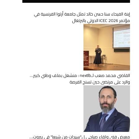
إبنة الفيحاء سنا حسن خالد تمثل جامعة أرتوا الفرنسية في
مؤتمر ICEC 2026 الدولي بالبرتغال
القاضي محمد صعب لـnextlb : منشغل بملف وطني كبير…
والرد على مرتضى حين تسنح الفرصة
معرض فني ولقاء صباحي ل"سيدات من شبعا" في بيروت…