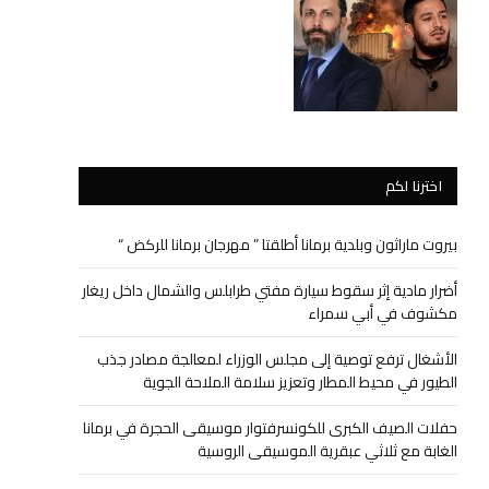
اخترنا لكم
بيروت ماراثون وبلدية برمانا أطلقتا ” مهرجان برمانا للركض “
أضرار مادية إثر سقوط سيارة مفتي طرابلس والشمال داخل ريغار
مكشوف في أبي سمراء
الأشغال ترفع توصية إلى مجلس الوزراء لمعالجة مصادر جذب
الطيور في محيط المطار وتعزيز سلامة الملاحة الجوية
حفلات الصيف الكبرى للكونسرفتوار موسيقى الحجرة في برمانا
الغابة مع ثلاثي عبقرية الموسيقى الروسية