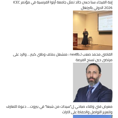
إبنة الفيحاء سنا حسن خالد تمثل جامعة أرتوا الفرنسية في مؤتمر ICEC
2026 الدولي بالبرتغال
القاضي محمد صعب لـnextlb : منشغل بملف وطني كبير… والرد على
مرتضى حين تسنح الفرصة
معرض فني ولقاء صباحي ل"سيدات من شبعا" في بيروت… دعوة للتعارف
ولتعزيز التواصل والحفاظ على التراث