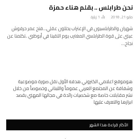
نحن طرابلس .. بقلم هناء حمزة
مايو 21, 2018
1
زيارة
شهران والطرابلسيون في الإغتراب يحتلون عقلي…فتح عمر حرفوش
عيني على قوة الطرابلسي المغترب يوم التقينا في أبوظبي ..تكلمنا عن
نجاح…
هوموقع اعلامي الكتروني هدفه الأول نقل صورة موضوعية
وشفافة عن المجتمع العربي عموماً واللبناني وخصوصاً من خلال
نشر مقابلات خاصة مع شخصيات رائدة في مجالها المهني بقصد
ابرازها والتعرف عليها
الأكثر قراءة هذا الشهر