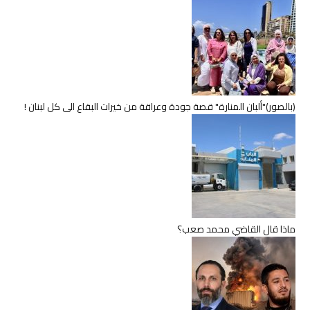
(بالصور)"ألبان المنارة" قصة جودة وعراقة من خيرات البقاع الى كل لبنان !
ماذا قال القاضي محمد صعب؟