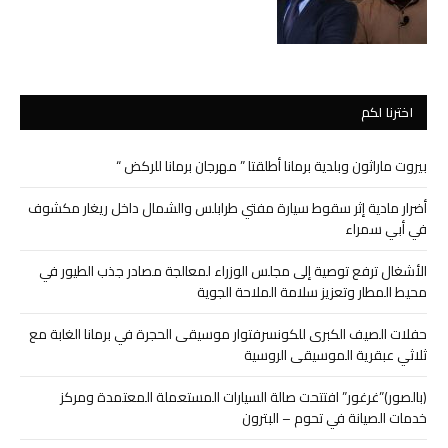
اخترنا لكم
بيروت ماراثون وبلدية برمانا أطلقتا ” مهرجان برمانا للركض “
أضرار مادية إثر سقوط سيارة مفتي طرابلس والشمال داخل ريغار مكشوف
في أبي سمراء
الأشغال ترفع توصية إلى مجلس الوزراء لمعالجة مصادر جذب الطيور في
محيط المطار وتعزيز سلامة الملاحة الجوية
حفلات الصيف الكبرى للكونسرفتوار موسيقى الحجرة في برمانا الغابة مع
ثلاثي عبقرية الموسيقى الروسية
(بالصور)”غرغور” افتتحت صالة السيارات المستعملة المعتمدة ومركز
خدمات الصيانة في تحوم – البترون