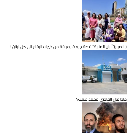
(بالصور)"ألبان المنارة" قصة جودة وعراقة من خيرات البقاع الى كل لبنان !
ماذا قال القاضي محمد صعب؟