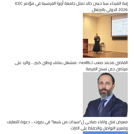
إبنة الفيحاء سنا حسن خالد تمثل جامعة أرتوا الفرنسية في مؤتمر ICEC
2026 الدولي بالبرتغال
القاضي محمد صعب لـnextlb : منشغل بملف وطني كبير… والرد على
مرتضى حين تسنح الفرصة
معرض فني ولقاء صباحي ل"سيدات من شبعا" في بيروت… دعوة للتعارف
ولتعزيز التواصل والحفاظ على التراث