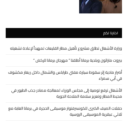
اخترنا لكم
وزارة الأشغال تطلق مشروع تأهيل مطار القليعات تمهيداً لإعادة تشغيله
بيروت ماراثون وبلدية برمانا أطلقتا ” مهرجان برمانا للركض “
أضرار مادية إثر سقوط سيارة مفتي طرابلس والشمال داخل ريغار مكشوف
في أبي سمراء
الأشغال ترفع توصية إلى مجلس الوزراء لمعالجة مصادر جذب الطيور في
محيط المطار وتعزيز سلامة الملاحة الجوية
حفلات الصيف الكبرى للكونسرفتوار موسيقى الحجرة في برمانا الغابة مع
ثلاثي عبقرية الموسيقى الروسية