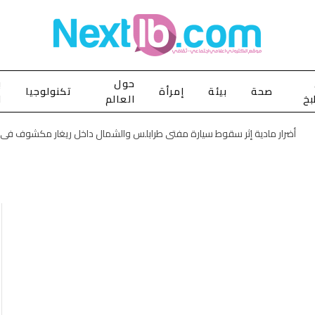
حول
ب
صحة
بيئة
إمرأة
تكنولوجيا
بخ
العالم
ا