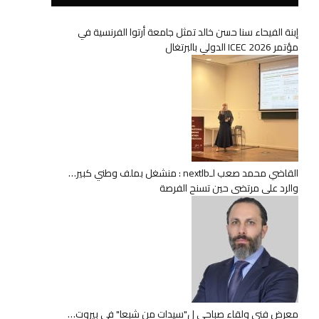
إبنة الفيحاء سنا حسن خالد تمثل جامعة أرتوا الفرنسية في
مؤتمر ICEC 2026 الدولي بالبرتغال
القاضي محمد صعب لـnextlb : منشغل بملف وطني كبير…
والرد على مرتضى حين تسنح الفرصة
معرض فني ولقاء صباحي ل"سيدات من شبعا" في بيروت…