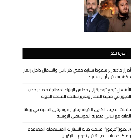
اخترنا لكم
أضرار مادية إثر سقوط سيارة مفتي طرابلس والشمال داخل ريغار
مكشوف في أبي سمراء
الأشغال ترفع توصية إلى مجلس الوزراء لمعالجة مصادر جذب
الطيور في محيط المطار وتعزيز سلامة الملاحة الجوية
حفلات الصيف الكبرى للكونسرفتوار موسيقى الحجرة في برمانا
الغابة مع ثلاثي عبقرية الموسيقى الروسية
(بالصور)”غرغور” افتتحت صالة السيارات المستعملة المعتمدة
ومركز خدمات الصيانة في تحوم – البترون