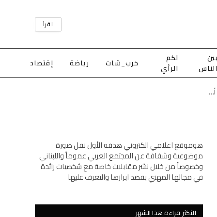
اقرأ
ين
لكم
خرب_شات
رياضة
إقتصاد
لناس
الرأي
أضرار مادية إثر سقوط سيارة مفتي طرابلس والشمال داخل ريغار مكشوف في أبي سمراء
هوموقع اعلامي الكتروني هدفه الأول نقل صورة
موضوعية وشفافة عن المجتمع العربي عموماً واللبناني
وخصوصاً من خلال نشر مقابلات خاصة مع شخصيات رائدة
في مجالها المهني بقصد ابرازها والتعرف عليها
الأكثر قراءة هذا الشهر