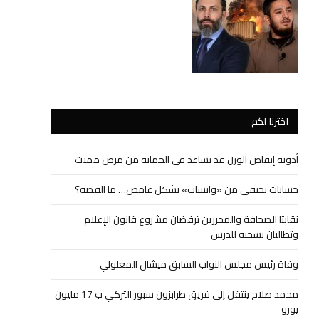
اخترنا لكم
أدوية إنقاص الوزن قد تساعد في الحماية من مرض مميت
حسابات تختفي من «واتساب» بشكل غامض… ما القصة؟
نقابتا الصحافة والمحررين ترفضان مشروع قانون الإعلام
وتطالبان بسحبه للدرس
وفاة رئيس مجلس النواب السابق ميشال المعلولي
محمد صلاح ينتقل إلى فريق طرابزون سبور التركي ب 17 مليون
يورو