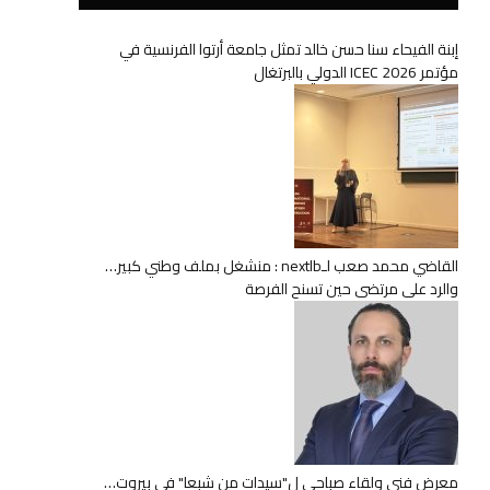
إبنة الفيحاء سنا حسن خالد تمثل جامعة أرتوا الفرنسية في
مؤتمر ICEC 2026 الدولي بالبرتغال
القاضي محمد صعب لـnextlb : منشغل بملف وطني كبير…
والرد على مرتضى حين تسنح الفرصة
معرض فني ولقاء صباحي ل"سيدات من شبعا" في بيروت…