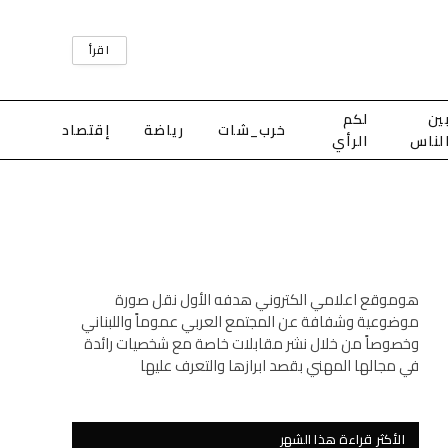
اقرأ
ين
لكم
خرب_شات
رياضة
إقتصاد
لناس
الرأي
هوموقع اعلامي الكتروني هدفه الأول نقل صورة
موضوعية وشفافة عن المجتمع العربي عموماً واللبناني
وخصوصاً من خلال نشر مقابلات خاصة مع شخصيات رائدة
في مجالها المهني بقصد ابرازها والتعرف عليها
الأكثر قراءة هذا الشهر