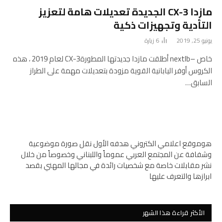
مازدا CX-3 الجديدة تعديلات هامة لتعزيز
التأدية وتجهيزات ذكية
يونيو 25, 2019
6
زيارة
خاص –nextlb أطلقت مازدا جديدتها المطورةCX-3 لعام 2019 ، هذه
الكروس أوفر اليابانية القوية مزودة بتعديلات مهمة على الطراز
السابق…
هوموقع اعلامي الكتروني هدفه الأول نقل صورة موضوعية
وشفافة عن المجتمع العربي عموماً واللبناني وخصوصاً من خلال
نشر مقابلات خاصة مع شخصيات رائدة في مجالها المهني بقصد
ابرازها والتعرف عليها
الأكثر قراءة هذا الشهر