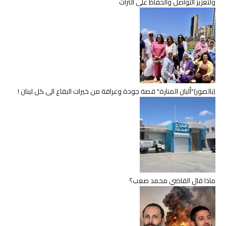
ولتعزيز التواصل والحفاظ على التراث
(بالصور)"ألبان المنارة" قصة جودة وعراقة من خيرات البقاع الى كل لبنان !
ماذا قال القاضي محمد صعب؟