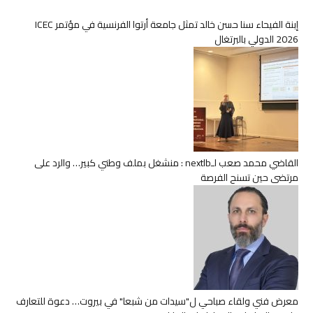
إبنة الفيحاء سنا حسن خالد تمثل جامعة أرتوا الفرنسية في مؤتمر ICEC
2026 الدولي بالبرتغال
القاضي محمد صعب لـnextlb : منشغل بملف وطني كبير… والرد على
مرتضى حين تسنح الفرصة
معرض فني ولقاء صباحي ل"سيدات من شبعا" في بيروت… دعوة للتعارف