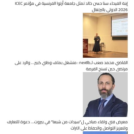
إبنة الفيحاء سنا حسن خالد تمثل جامعة أرتوا الفرنسية في مؤتمر ICEC
2026 الدولي بالبرتغال
القاضي محمد صعب لـnextlb : منشغل بملف وطني كبير… والرد على
مرتضى حين تسنح الفرصة
معرض فني ولقاء صباحي ل"سيدات من شبعا" في بيروت… دعوة للتعارف
ولتعزيز التواصل والحفاظ على التراث