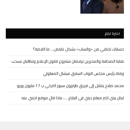
اخترنا لكم
حسابات تختفي من «واتساب» بشكل غامض… ما القصة؟
نقابتا الصحافة والمحررين ترفضان مشروع قانون الإعلام وتطالبان بسحب
وفاة رئيس مجلس النواب السابق ميشال المعلولي
محمد صلاح ينتقل إلى فريق طرابزون سبور التركي ب 17 مليون يورو
لبنان يبني اكبر معلم ديني في البقاع …. ماذا قال موقع اجنبي عنه