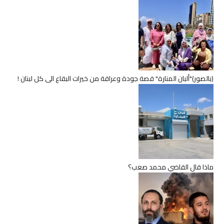
(بالصور)"ألبان المنارة" قصة جودة وعراقة من خيرات البقاع الى كل لبنان !
ماذا قال القاضي محمد صعب؟