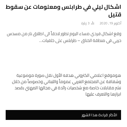
اشكال ليلي في طرابلس ومعلومات عن سقوط
قتيل
أكتوبر 19, 2020
3
زيارة
وقع اشكال فردي مساء اليوم تطور لاحقاً الى اطلاق نار من مسدس
حربي في منطقة الخناق – طرابلس على خلفيات…
هوموقع اعلامي الكتروني هدفه الأول نقل صورة موضوعية
وشفافة عن المجتمع العربي عموماً واللبناني وخصوصاً من خلال
نشر مقابلات خاصة مع شخصيات رائدة في مجالها المهني بقصد
ابرازها والتعرف عليها
الأكثر قراءة هذا الشهر