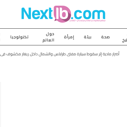
حول
ب
صحة
بيئة
إمرأة
تكنولوجيا
بخ
العالم
ا