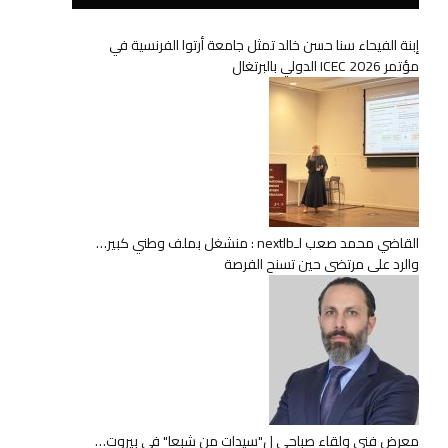
إبنة الفيحاء سنا حسن خالد تمثل جامعة أرتوا الفرنسية في
مؤتمر ICEC 2026 الدولي بالبرتغال
القاضي محمد صعب لـnextlb : منشغل بملف وطني كبير…
والرد على مرتضى حين تسنح الفرصة
معرض فني ولقاء صباحي ل"سيدات من شبعا" في بيروت…