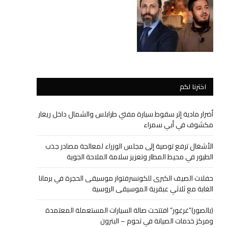
اخترنا لكم
أضرار مادية إثر سقوط سيارة مفتي طرابلس والشمال داخل ريغار
مكشوف في أبي سمراء
الأشغال ترفع توصية إلى مجلس الوزراء لمعالجة مصادر جذب
الطيور في محيط المطار وتعزيز سلامة الملاحة الجوية
حفلات الصيف الكبرى للكونسرفتوار موسيقى الحجرة في برمانا
الغابة مع ثلاثي عبقرية الموسيقى الروسية
(بالصور)”غرغور” افتتحت صالة السيارات المستعملة المعتمدة
ومركز خدمات الصيانة في تحوم – البترون