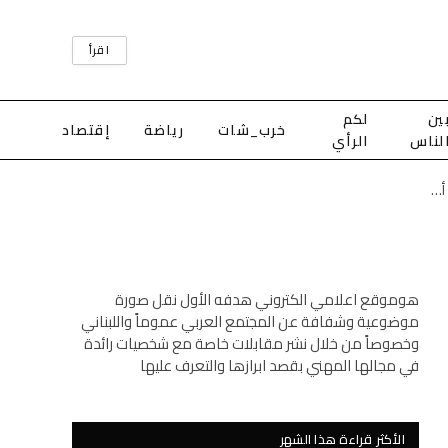
اقرأ
ين
لكم
خرب_شات
رياضة
إقتصاد
لناس
الرأي
أضرار مادية إثر سقوط سيارة مفتي طرابلس والشمال داخل ريغار مكشوف في أبي سمراء
هوموقع اعلامي الكتروني هدفه الأول نقل صورة
موضوعية وشفافة عن المجتمع العربي عموماً واللبناني
وخصوصاً من خلال نشر مقابلات خاصة مع شخصيات رائدة
في مجالها المهني بقصد ابرازها والتعرف عليها
الأكثر قراءة هذا الشهر