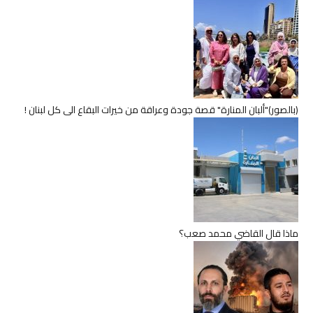
(بالصور)"ألبان المنارة" قصة جودة وعراقة من خيرات البقاع الى كل لبنان !
ماذا قال القاضي محمد صعب؟