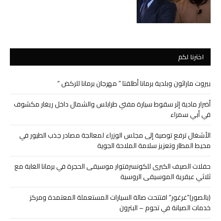
اخترنا لكم
بيروت ماراثون وبلدية برمانا أطلقتا ” مهرجان برمانا للركض “
أضرار مادية إثر سقوط سيارة مفتي طرابلس والشمال داخل ريغار مكشوف
في أبي سمراء
الأشغال ترفع توصية إلى مجلس الوزراء لمعالجة مصادر جذب الطيور في
محيط المطار وتعزيز سلامة الملاحة الجوية
حفلات الصيف الكبرى للكونسرفتوار موسيقى الحجرة في برمانا الغابة مع
ثلاثي عبقرية الموسيقى الروسية
(بالصور)”غرغور” افتتحت صالة السيارات المستعملة المعتمدة ومركز
خدمات الصيانة في تحوم – البترون