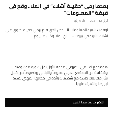
بعدما رمى “حقيبة أشلاء” في الملا.. وقع في
قبضة “المعلومات”
أبريل 12, 2021
4
زيارة
اوقفت شعبة المعلومات الشخص الذي قام برمي حقيبة تحتوي على
اشلاء بشرية في بيروت – شارع الملا. وكان عُثر يوم…
هوموقع اعلامي الكتروني هدفه الأول نقل صورة موضوعية
وشفافة عن المجتمع العربي عموماً واللبناني وخصوصاً من خلال
نشر مقابلات خاصة مع شخصيات رائدة في مجالها المهني بقصد
ابرازها والتعرف عليها
الأكثر قراءة هذا الشهر