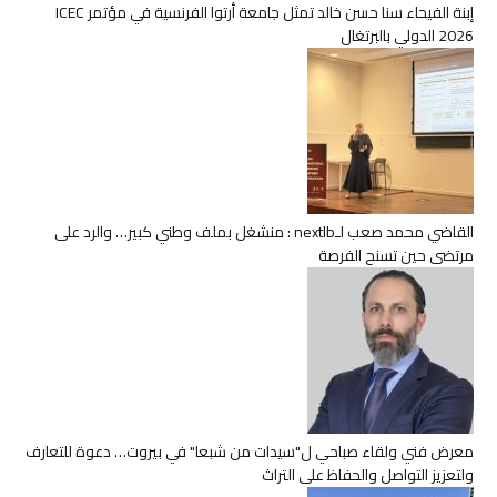
إبنة الفيحاء سنا حسن خالد تمثل جامعة أرتوا الفرنسية في مؤتمر ICEC
2026 الدولي بالبرتغال
القاضي محمد صعب لـnextlb : منشغل بملف وطني كبير… والرد على
مرتضى حين تسنح الفرصة
معرض فني ولقاء صباحي ل"سيدات من شبعا" في بيروت… دعوة للتعارف
ولتعزيز التواصل والحفاظ على التراث