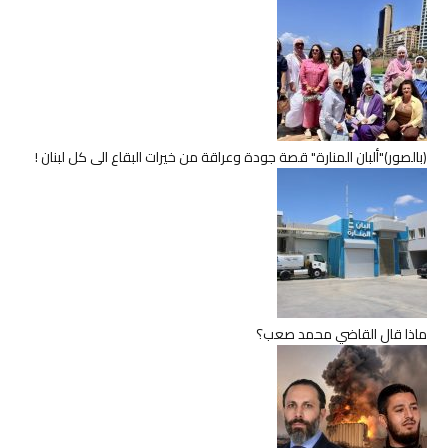
(بالصور)"ألبان المنارة" قصة جودة وعراقة من خيرات البقاع الى كل لبنان !
ماذا قال القاضي محمد صعب؟