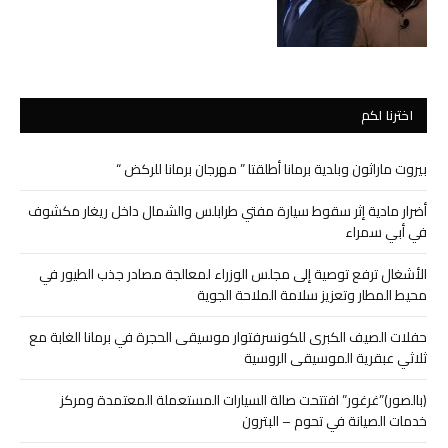
اخترنا لكم
بيروت ماراثون وبلدية برمانا أطلقتا ” مهرجان برمانا للركض “
أضرار مادية إثر سقوط سيارة مفتي طرابلس والشمال داخل ريغار مكشوف
في أبي سمراء
الأشغال ترفع توصية إلى مجلس الوزراء لمعالجة مصادر جذب الطيور في
محيط المطار وتعزيز سلامة الملاحة الجوية
حفلات الصيف الكبرى للكونسرفتوار موسيقى الحجرة في برمانا الغابة مع
ثلاثي عبقرية الموسيقى الروسية
(بالصور)”غرغور” افتتحت صالة السيارات المستعملة المعتمدة ومركز
خدمات الصيانة في تحوم – البترون