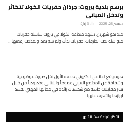
برسم بلدية بيروت: جرذان حفريات الكولا تتكاثر
وتدخل المباني
ديسمبر 23, 2025
3
زيارة
منذ نحو شهرين، تشهد منطقة الكولا في بيروت سلسلة حفريات
متواصلة تحت الطرقات، حفريات بدأت ولم تنتهِ بعد، وتمدّدت رقعتها…
هوموقع اعلامي الكتروني هدفه الأول نقل صورة موضوعية
وشفافة عن المجتمع العربي عموماً واللبناني وخصوصاً من خلال
نشر مقابلات خاصة مع شخصيات رائدة في مجالها المهني بقصد
ابرازها والتعرف عليها
الأكثر قراءة هذا الشهر