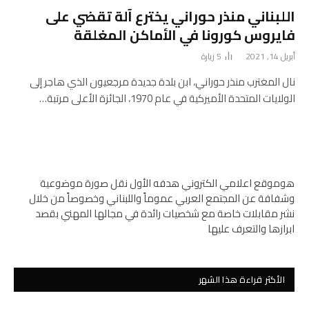
اللبناني منذر حوراني يخترع آلة تقضي على
فايروس كورونا في الأماكن المغلقة
أبريل 14, 2021
5
زيارة
نال المغترب منذر حوراني، ابن بلدة جديدة مرجعيون الذي هاجر إلى
الولايات المتحدة الأميركية في عام 1970، الجائزة الأعلى مرتبة…
هوموقع اعلامي الكتروني هدفه الأول نقل صورة موضوعية
وشفافة عن المجتمع العربي عموماً واللبناني وخصوصاً من خلال
نشر مقابلات خاصة مع شخصيات رائدة في مجالها المهني بقصد
ابرازها والتعرف عليها
الأكثر قراءة هذا الشهر