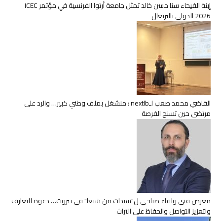
إبنة الفيحاء سنا حسن خالد تمثل جامعة أرتوا الفرنسية في مؤتمر ICEC
2026 الدولي بالبرتغال
القاضي محمد صعب لـnextlb : منشغل بملف وطني كبير… والرد على
مرتضى حين تسنح الفرصة
معرض فني ولقاء صباحي ل"سيدات من شبعا" في بيروت… دعوة للتعارف
ولتعزيز التواصل والحفاظ على التراث