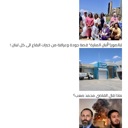
(بالصور)"ألبان المنارة" قصة جودة وعراقة من خيرات البقاع الى كل لبنان !
ماذا قال القاضي محمد صعب؟