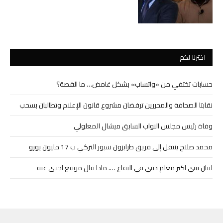
اخترنا لكم
حسابات تختفي من «واتساب» بشكل غامض… ما القصة؟
نقابتا الصحافة والمحررين ترفضان مشروع قانون الإعلام وتطالبان بسحب
وفاة رئيس مجلس النواب السابق ميشال المعلولي
محمد صلاح ينتقل إلى فريق طرابزون سبور التركي ب 17 مليون يورو
لبنان يبني اكبر معلم ديني في البقاع …. ماذا قال موقع اجنبي عنه