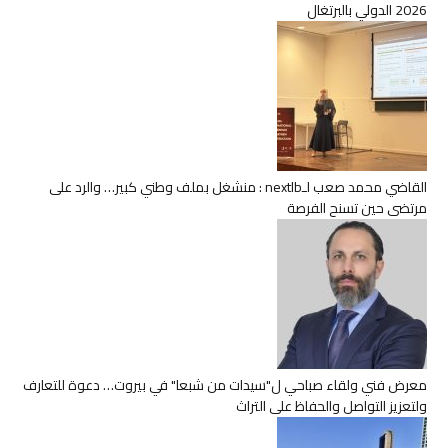
2026 الدولي بالبرتغال
القاضي محمد صعب لـnextlb : منشغل بملف وطني كبير… والرد على
مرتضى حين تسنح الفرصة
معرض فني ولقاء صباحي ل"سيدات من شبعا" في بيروت… دعوة للتعارف
ولتعزيز التواصل والحفاظ على التراث