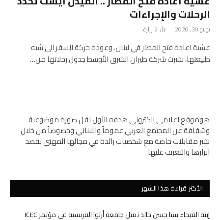
عشيه اعادة فتح المطار .. الميدل ايست تُحدّد
الرحلات والإجراءات
يونيو 30, 2020
2
زيارة
عشية اعادة فتح المطار في لبنان، وعودة حركة السفر الى شبه
طبيعتها، نشرت شركة طيران الشرق الأوسط جدول رحلاتها من…
هوموقع اعلامي الكتروني هدفه الأول نقل صورة موضوعية
وشفافة عن المجتمع العربي عموماً واللبناني وخصوصاً من خلال
نشر مقابلات خاصة مع شخصيات رائدة في مجالها المهني بقصد
ابرازها والتعرف عليها
الأكثر قراءة هذا الشهر
إبنة الفيحاء سنا حسن خالد تمثل جامعة أرتوا الفرنسية في مؤتمر ICEC