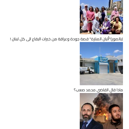
(بالصور)"ألبان المنارة" قصة جودة وعراقة من خيرات البقاع الى كل لبنان !
ماذا قال القاضي محمد صعب؟