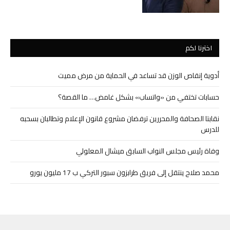
اخترنا لكم
أدوية إنقاص الوزن قد تساعد في الحماية من مرض مميت
حسابات تختفي من «واتساب» بشكل غامض… ما القصة؟
نقابتا الصحافة والمحررين ترفضان مشروع قانون الإعلام وتطالبان بسحبه
للدرس
وفاة رئيس مجلس النواب السابق ميشال المعلولي
محمد صلاح ينتقل إلى فريق طرابزون سبور التركي ب 17 مليون يورو