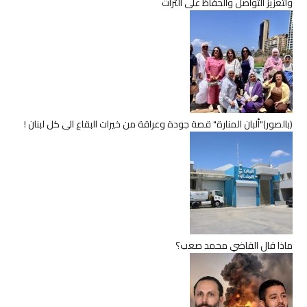
ولتعزيز التواصل والحفاظ على التراث
(بالصور)"ألبان المنارة" قصة جودة وعراقة من خيرات البقاع الى كل لبنان !
ماذا قال القاضي محمد صعب؟