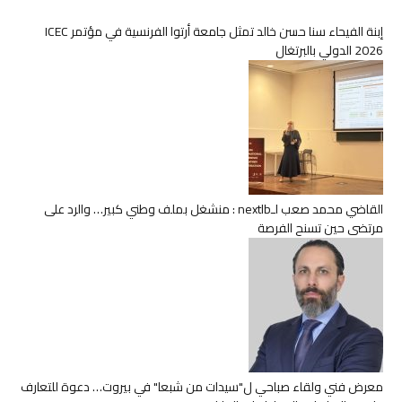
إبنة الفيحاء سنا حسن خالد تمثل جامعة أرتوا الفرنسية في مؤتمر ICEC
2026 الدولي بالبرتغال
القاضي محمد صعب لـnextlb : منشغل بملف وطني كبير… والرد على
مرتضى حين تسنح الفرصة
معرض فني ولقاء صباحي ل"سيدات من شبعا" في بيروت… دعوة للتعارف