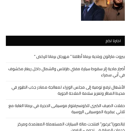
اخترنا لكم
بيروت ماراثون وبلدية برمانا أطلقتا ” مهرجان برمانا للركض “
أضرار مادية إثر سقوط سيارة مفتي طرابلس والشمال داخل ريغار مكشوف
في أبي سمراء
الأشغال ترفع توصية إلى مجلس الوزراء لمعالجة مصادر جذب الطيور في
محيط المطار وتعزيز سلامة الملاحة الجوية
حفلات الصيف الكبرى للكونسرفتوار موسيقى الحجرة في برمانا الغابة مع
ثلاثي عبقرية الموسيقى الروسية
(بالصور)”غرغور” افتتحت صالة السيارات المستعملة المعتمدة ومركز
خدمات الصيانة في تحوم – البترون