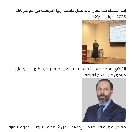
إبنة الفيحاء سنا حسن خالد تمثل جامعة أرتوا الفرنسية في مؤتمر ICEC
2026 الدولي بالبرتغال
القاضي محمد صعب لـnextlb : منشغل بملف وطني كبير… والرد على
مرتضى حين تسنح الفرصة
معرض فني ولقاء صباحي ل"سيدات من شبعا" في بيروت… دعوة للتعارف