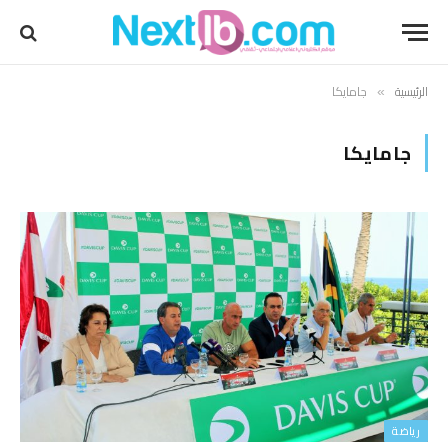
الرئيسية
جامايكا
»
جامايكا
رياضة