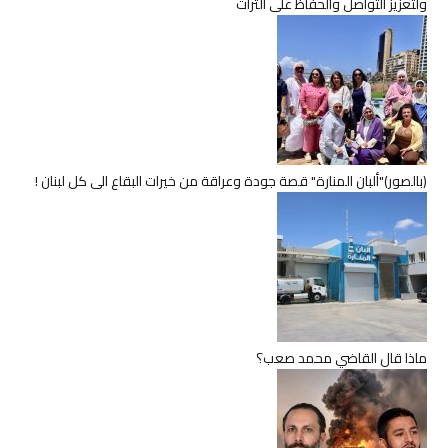
ولتعزيز التواصل والحفاظ على التراث
(بالصور)"ألبان المنارة" قصة جودة وعراقة من خيرات البقاع الى كل لبنان !
ماذا قال القاضي محمد صعب؟