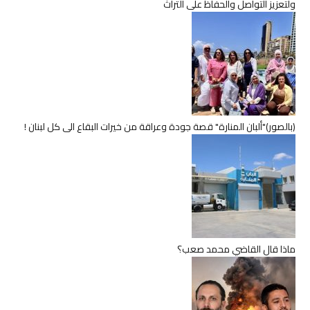
ولتعزيز التواصل والحفاظ على التراث
(بالصور)"ألبان المنارة" قصة جودة وعراقة من خيرات البقاع الى كل لبنان !
ماذا قال القاضي محمد صعب؟