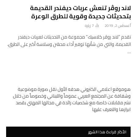
لاند روڤر تنعش عربات ديفندر القديمة
بتحديثات جديدة وقوية للطرق الوعرة
أغسطس 2, 2019
7
زيارة
تقدم “لاند روڤر كلاسيك” مجموعة من التحديثات لعربات ديفندر
القديمة، والتي من شأنها توفير أداء محسّن وسلاسة أكبر على الطرق،
…
هوموقع اعلامي الكتروني هدفه الأول نقل صورة موضوعية
وشفافة عن المجتمع العربي عموماً واللبناني وخصوصاً من خلال
نشر مقابلات خاصة مع شخصيات رائدة في مجالها المهني بقصد
ابرازها والتعرف عليها
الأكثر قراءة هذا الشهر