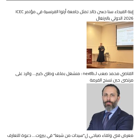
إبنة الفيحاء سنا حسن خالد تمثل جامعة أرتوا الفرنسية في مؤتمر ICEC
2026 الدولي بالبرتغال
القاضي محمد صعب لـnextlb : منشغل بملف وطني كبير… والرد على
مرتضى حين تسنح الفرصة
معرض فني ولقاء صباحي ل"سيدات من شبعا" في بيروت… دعوة للتعارف