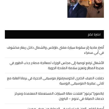
اخترنا لكم
أضرار مادية إثر سقوط سيارة مفتي طرابلس والشمال داخل ريغار مكشوف
في أبي سمراء
الأشغال ترفع توصية إلى مجلس الوزراء لمعالجة مصادر جذب الطيور في
محيط المطار وتعزيز سلامة الملاحة الجوية
حفلات الصيف الكبرى للكونسرفتوار موسيقى الحجرة في برمانا الغابة مع
ثلاثي عبقرية الموسيقى الروسية
(بالصور)”غرغور” افتتحت صالة السيارات المستعملة المعتمدة ومركز
خدمات الصيانة في تحوم – البترون
أدوية إنقاص الوزن قد تساعد في الحماية من مرض مميت