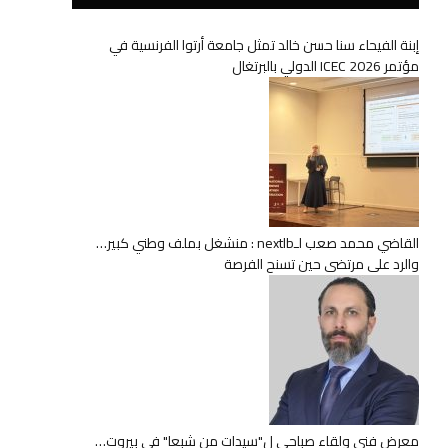
إبنة الفيحاء سنا حسن خالد تمثل جامعة أرتوا الفرنسية في
مؤتمر ICEC 2026 الدولي بالبرتغال
القاضي محمد صعب لـnextlb : منشغل بملف وطني كبير…
والرد على مرتضى حين تسنح الفرصة
معرض فني ولقاء صباحي ل"سيدات من شبعا" في بيروت…