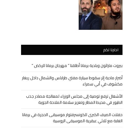
اخترنا لكم
بيروت ماراثون وبلدية برمانا أطلقتا ” مهرجان برمانا للركض “
أضرار مادية إثر سقوط سيارة مفتي طرابلس والشمال داخل ريغار
مكشوف في أبي سمراء
الأشغال ترفع توصية إلى مجلس الوزراء لمعالجة مصادر جذب
الطيور في محيط المطار وتعزيز سلامة الملاحة الجوية
حفلات الصيف الكبرى للكونسرفتوار موسيقى الحجرة في برمانا
الغابة مع ثلاثي عبقرية الموسيقى الروسية