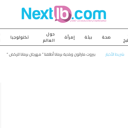
حول
ب
صحة
بيئة
إمرأة
تكنولوجيا
بخ
العالم
ا
شريط الأخبار
بيروت ماراثون وبلدية برمانا أطلقتا ” مهرجان برمانا للركض “