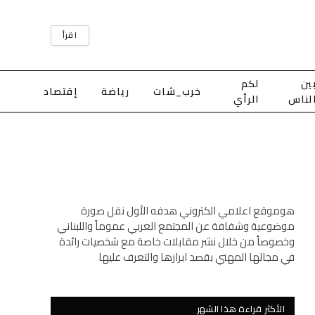
اقرأ
ين
لكم
خرب_شات
رياضة
إقتصاد
لناس
الرأي
هوموقع اعلامي الكتروني هدفه الأول نقل صورة
موضوعية وشفافة عن المجتمع العربي عموماً واللبناني
وخصوصاً من خلال نشر مقابلات خاصة مع شخصيات رائدة
في مجالها المهني بقصد ابرازها والتعرف عليها
الأكثر قراءة هذا الشهر