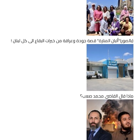
(بالصور)"ألبان المنارة" قصة جودة وعراقة من خيرات البقاع الى كل لبنان !
ماذا قال القاضي محمد صعب؟