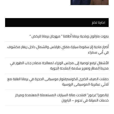
اخترنا لكم
بيروت ماراثون وبلدية برمانا أطلقتا ” مهرجان برمانا للركض “
أضرار مادية إثر سقوط سيارة مفتي طرابلس والشمال داخل ريغار مكشوف
في أبي سمراء
الأشغال ترفع توصية إلى مجلس الوزراء لمعالجة مصادر جذب الطيور في
محيط المطار وتعزيز سلامة الملاحة الجوية
حفلات الصيف الكبرى للكونسرفتوار موسيقى الحجرة في برمانا الغابة مع
ثلاثي عبقرية الموسيقى الروسية
(بالصور)”غرغور” افتتحت صالة السيارات المستعملة المعتمدة ومركز
خدمات الصيانة في تحوم – البترون