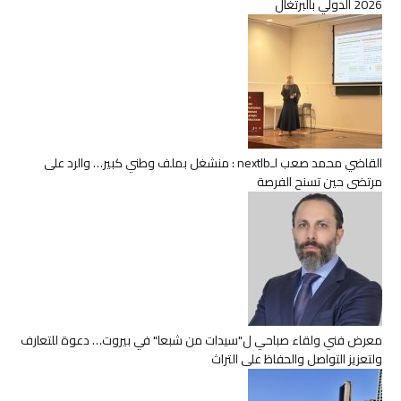
2026 الدولي بالبرتغال
القاضي محمد صعب لـnextlb : منشغل بملف وطني كبير… والرد على
مرتضى حين تسنح الفرصة
معرض فني ولقاء صباحي ل"سيدات من شبعا" في بيروت… دعوة للتعارف
ولتعزيز التواصل والحفاظ على التراث