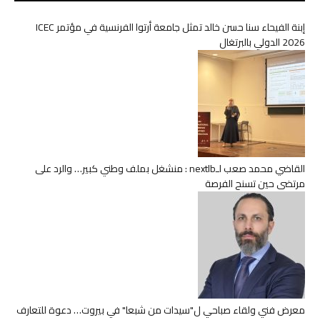
إبنة الفيحاء سنا حسن خالد تمثل جامعة أرتوا الفرنسية في مؤتمر ICEC
2026 الدولي بالبرتغال
القاضي محمد صعب لـnextlb : منشغل بملف وطني كبير… والرد على
مرتضى حين تسنح الفرصة
معرض فني ولقاء صباحي ل"سيدات من شبعا" في بيروت… دعوة للتعارف