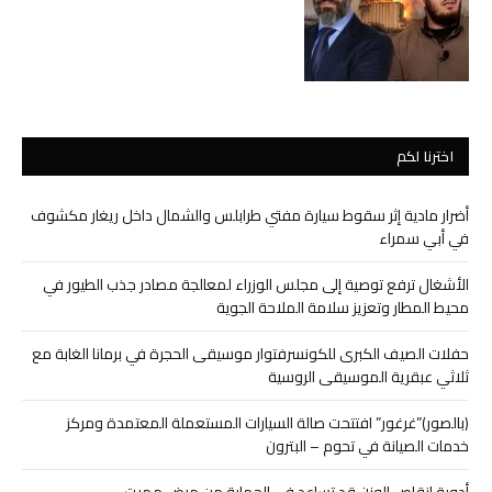
اخترنا لكم
أضرار مادية إثر سقوط سيارة مفتي طرابلس والشمال داخل ريغار مكشوف
في أبي سمراء
الأشغال ترفع توصية إلى مجلس الوزراء لمعالجة مصادر جذب الطيور في
محيط المطار وتعزيز سلامة الملاحة الجوية
حفلات الصيف الكبرى للكونسرفتوار موسيقى الحجرة في برمانا الغابة مع
ثلاثي عبقرية الموسيقى الروسية
(بالصور)”غرغور” افتتحت صالة السيارات المستعملة المعتمدة ومركز
خدمات الصيانة في تحوم – البترون
أدوية إنقاص الوزن قد تساعد في الحماية من مرض مميت