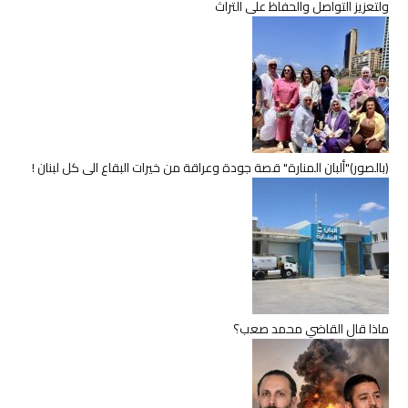
ولتعزيز التواصل والحفاظ على التراث
(بالصور)"ألبان المنارة" قصة جودة وعراقة من خيرات البقاع الى كل لبنان !
ماذا قال القاضي محمد صعب؟