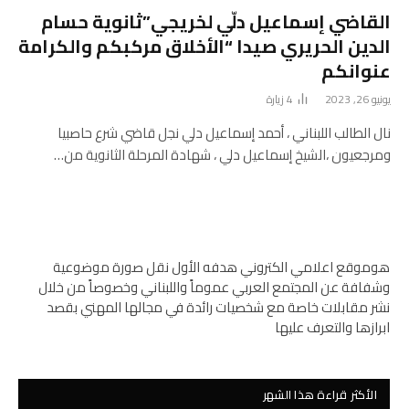
القاضي إسماعيل دلّي لخريجي”ثانوية حسام
الدين الحريري صيدا “الأخلاق مركبكم والكرامة
عنوانكم
يونيو 26, 2023
4
زيارة
نال الطالب اللبناني ، أحمد إسماعيل دلي نجل قاضي شرع حاصبيا
ومرجعيون ،الشيخ إسماعيل دلي ، شهادة المرحلة الثانوية من…
هوموقع اعلامي الكتروني هدفه الأول نقل صورة موضوعية
وشفافة عن المجتمع العربي عموماً واللبناني وخصوصاً من خلال
نشر مقابلات خاصة مع شخصيات رائدة في مجالها المهني بقصد
ابرازها والتعرف عليها
الأكثر قراءة هذا الشهر