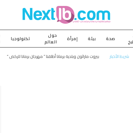
حول
ب
صحة
بيئة
إمرأة
تكنولوجيا
بخ
العالم
ا
شريط الأخبار
بيروت ماراثون وبلدية برمانا أطلقتا ” مهرجان برمانا للركض “