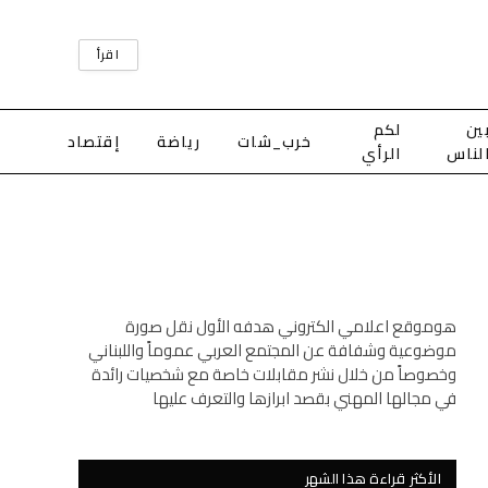
اقرأ
ين
لكم
خرب_شات
رياضة
إقتصاد
لناس
الرأي
هوموقع اعلامي الكتروني هدفه الأول نقل صورة
موضوعية وشفافة عن المجتمع العربي عموماً واللبناني
وخصوصاً من خلال نشر مقابلات خاصة مع شخصيات رائدة
في مجالها المهني بقصد ابرازها والتعرف عليها
الأكثر قراءة هذا الشهر