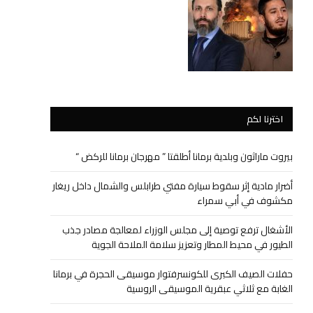
اخترنا لكم
بيروت ماراثون وبلدية برمانا أطلقتا ” مهرجان برمانا للركض “
أضرار مادية إثر سقوط سيارة مفتي طرابلس والشمال داخل ريغار
مكشوف في أبي سمراء
الأشغال ترفع توصية إلى مجلس الوزراء لمعالجة مصادر جذب
الطيور في محيط المطار وتعزيز سلامة الملاحة الجوية
حفلات الصيف الكبرى للكونسرفتوار موسيقى الحجرة في برمانا
الغابة مع ثلاثي عبقرية الموسيقى الروسية