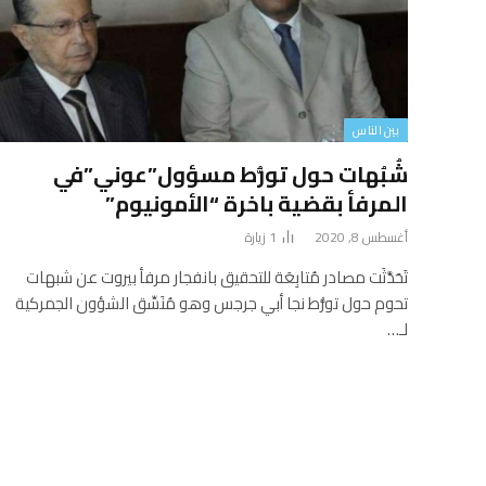
بين الناس
شُبُهات حول تورُّط مسؤول”عوني”في
المرفأ بقضية باخرة “الأمونيوم”
أغسطس 8, 2020
1
زيارة
تَحَدَّثَت مصادر مُتابِعَة للتحقيق بانفجار مرفأ بيروت عن شبهات
تحوم حول تورُّط نجا أبي جرجس وهو مُنَسِّق الشؤون الجمركية
لـ…