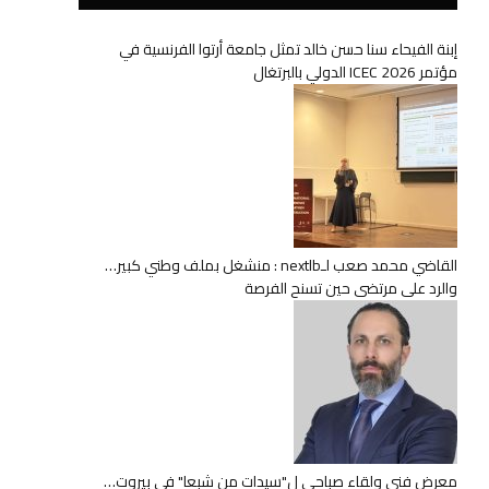
إبنة الفيحاء سنا حسن خالد تمثل جامعة أرتوا الفرنسية في
مؤتمر ICEC 2026 الدولي بالبرتغال
القاضي محمد صعب لـnextlb : منشغل بملف وطني كبير…
والرد على مرتضى حين تسنح الفرصة
معرض فني ولقاء صباحي ل"سيدات من شبعا" في بيروت…