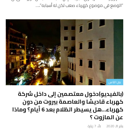
“الوضع في موضوع كهرباء صعب لكن له أسبابه”،…
بين الناس
(بالفيديو)دخول معتصمين إلى داخل شركة
كهرباء قاديشا والعاصمة بيروت من دون
كهرباء…هل يسيطر الظلام بعد 6 أيام؟ وماذا
عن المازوت ؟
يناير 8, 2020
7
زيارة