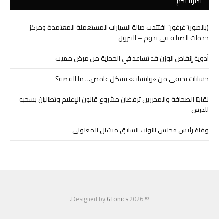
اخترنا لكم
(بالصور)”غرغور” افتتحت صالة السيارات المستعملة المعتمدة ومركز
خدمات الصيانة في تحوم – البترون
أدوية إنقاص الوزن قد تساعد في الحماية من مرض مميت
حسابات تختفي من «واتساب» بشكل غامض… ما القصة؟
نقابتا الصحافة والمحررين ترفضان مشروع قانون الإعلام وتطالبان بسحبه
للدرس
وفاة رئيس مجلس النواب السابق ميشال المعلولي
.
GTonics
© 2026 Designed by