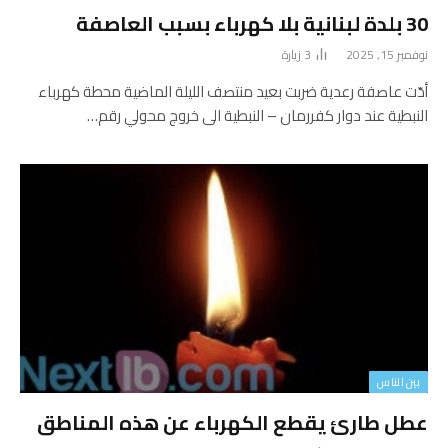
30 بلدة لبنانية بلا كهرباء بسبب العاصفة
نوفمبر 15, 2025
3
زيارة
أدّت عاصفة رعدية ضربت بعيد منتصف الليلة الماضية محطة كهرباء
النبطية عند دوار كفررمان – النبطية الى خروج محولي رقم…
بين الناس
عطل طارئ يقطع الكهرباء عن هذه المناطق