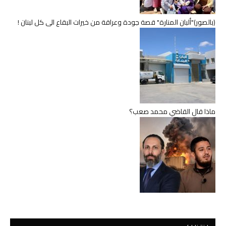
(بالصور)"ألبان المنارة" قصة جودة وعراقة من خيرات البقاع الى كل لبنان !
ماذا قال القاضي محمد صعب؟