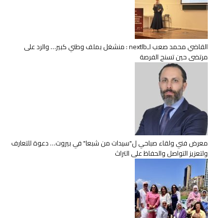
القاضي محمد صعب لـnextlb : منشغل بملف وطني كبير… والرد على
مرتضى حين تسنح الفرصة
معرض فني ولقاء صباحي ل"سيدات من شبعا" في بيروت… دعوة للتعارف
ولتعزيز التواصل والحفاظ على التراث