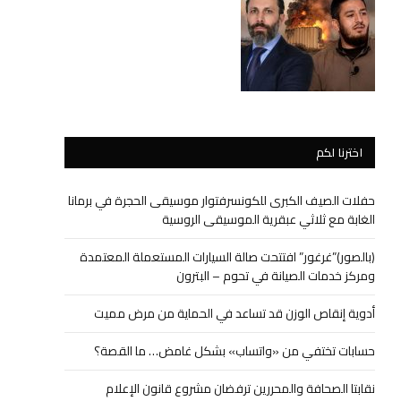
اخترنا لكم
حفلات الصيف الكبرى للكونسرفتوار موسيقى الحجرة في برمانا
الغابة مع ثلاثي عبقرية الموسيقى الروسية
(بالصور)”غرغور” افتتحت صالة السيارات المستعملة المعتمدة
ومركز خدمات الصيانة في تحوم – البترون
أدوية إنقاص الوزن قد تساعد في الحماية من مرض مميت
حسابات تختفي من «واتساب» بشكل غامض… ما القصة؟
نقابتا الصحافة والمحررين ترفضان مشروع قانون الإعلام