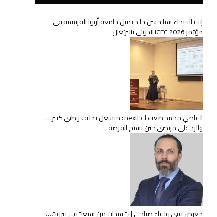
إبنة الفيحاء سنا حسن خالد تمثل جامعة أرتوا الفرنسية في
مؤتمر ICEC 2026 الدولي بالبرتغال
القاضي محمد صعب لـnextlb : منشغل بملف وطني كبير…
والرد على مرتضى حين تسنح الفرصة
معرض فني ولقاء صباحي ل"سيدات من شبعا" في بيروت…