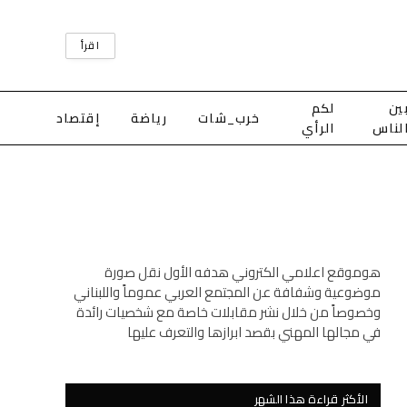
اقرأ
ين
لكم
خرب_شات
رياضة
إقتصاد
لناس
الرأي
هوموقع اعلامي الكتروني هدفه الأول نقل صورة
موضوعية وشفافة عن المجتمع العربي عموماً واللبناني
وخصوصاً من خلال نشر مقابلات خاصة مع شخصيات رائدة
في مجالها المهني بقصد ابرازها والتعرف عليها
الأكثر قراءة هذا الشهر