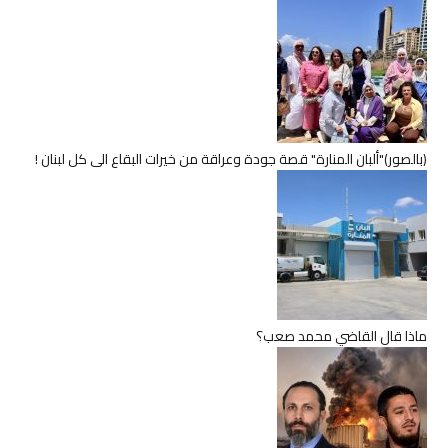
(بالصور)"ألبان المنارة" قصة جودة وعراقة من خيرات البقاع الى كل لبنان !
ماذا قال القاضي محمد صعب؟