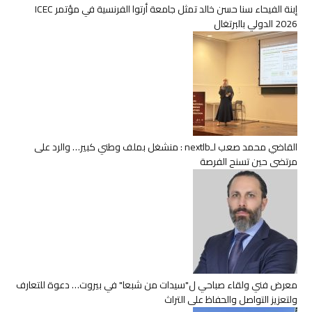
إبنة الفيحاء سنا حسن خالد تمثل جامعة أرتوا الفرنسية في مؤتمر ICEC
2026 الدولي بالبرتغال
القاضي محمد صعب لـnextlb : منشغل بملف وطني كبير… والرد على
مرتضى حين تسنح الفرصة
معرض فني ولقاء صباحي ل"سيدات من شبعا" في بيروت… دعوة للتعارف
ولتعزيز التواصل والحفاظ على التراث