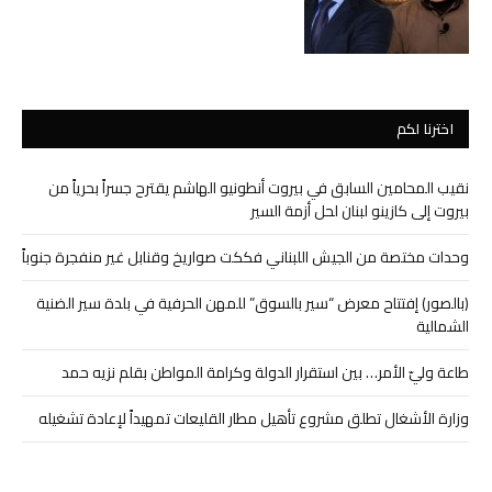
اخترنا لكم
نقيب المحامين السابق في بيروت أنطونيو الهاشم يقترح جسراً بحرياً من
بيروت إلى كازينو لبنان لحل أزمة السير
وحدات مختصة من الجيش اللبناني فككت صواريخ وقنابل غير منفجرة جنوباً
(بالصور) إفتتاح معرض “سير بالسوق” للمهن الحرفية في بلدة سير الضنية
الشمالية
طاعة وليّ الأمر… بين استقرار الدولة وكرامة المواطن بقلم نزيه حمد
وزارة الأشغال تطلق مشروع تأهيل مطار القليعات تمهيداً لإعادة تشغيله