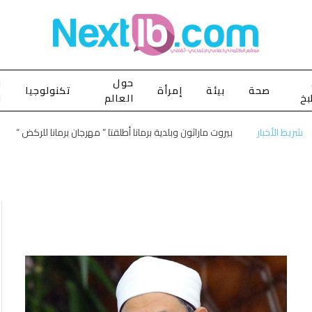
حول
ب
صحة
بيئة
إمرأة
تكنولوجيا
بخ
العالم
ا
شريط الأخبار
بيروت ماراثون وبلدية برمانا أطلقتا ” مهرجان برمانا للركض “