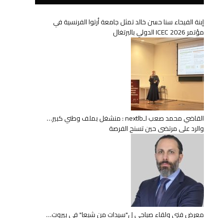
إبنة الفيحاء سنا حسن خالد تمثل جامعة أرتوا الفرنسية في
مؤتمر ICEC 2026 الدولي بالبرتغال
القاضي محمد صعب لـnextlb : منشغل بملف وطني كبير…
والرد على مرتضى حين تسنح الفرصة
معرض فني ولقاء صباحي ل"سيدات من شبعا" في بيروت…