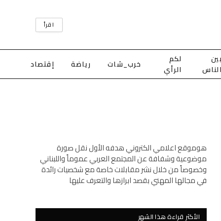
اقرأ
ين
لكم
خرب_شات
رياضة
إقتصاد
لناس
الرأي
هوموقع اعلامي الكتروني هدفه الأول نقل صورة
موضوعية وشفافة عن المجتمع العربي عموماً واللبناني
وخصوصاً من خلال نشر مقابلات خاصة مع شخصيات رائدة
في مجالها المهني بقصد ابرازها والتعرف عليها
الأكثر قراءة هذا الشهر