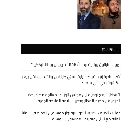
اخترنا لكم
بيروت ماراثون وبلدية برمانا أطلقتا ” مهرجان برمانا للركض “
أضرار مادية إثر سقوط سيارة مفتي طرابلس والشمال داخل ريغار
مكشوف في أبي سمراء
الأشغال ترفع توصية إلى مجلس الوزراء لمعالجة مصادر جذب
الطيور في محيط المطار وتعزيز سلامة الملاحة الجوية
حفلات الصيف الكبرى للكونسرفتوار موسيقى الحجرة في برمانا
الغابة مع ثلاثي عبقرية الموسيقى الروسية