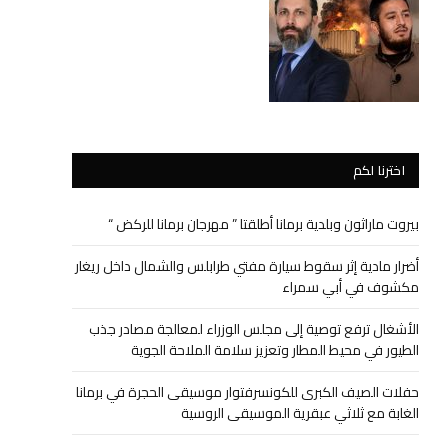
اخترنا لكم
بيروت ماراثون وبلدية برمانا أطلقتا ” مهرجان برمانا للركض “
أضرار مادية إثر سقوط سيارة مفتي طرابلس والشمال داخل ريغار
مكشوف في أبي سمراء
الأشغال ترفع توصية إلى مجلس الوزراء لمعالجة مصادر جذب
الطيور في محيط المطار وتعزيز سلامة الملاحة الجوية
حفلات الصيف الكبرى للكونسرفتوار موسيقى الحجرة في برمانا
الغابة مع ثلاثي عبقرية الموسيقى الروسية