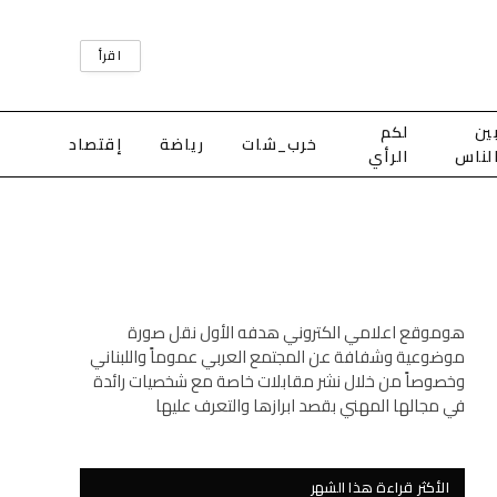
اقرأ
ين
لكم
خرب_شات
رياضة
إقتصاد
لناس
الرأي
هوموقع اعلامي الكتروني هدفه الأول نقل صورة
موضوعية وشفافة عن المجتمع العربي عموماً واللبناني
وخصوصاً من خلال نشر مقابلات خاصة مع شخصيات رائدة
في مجالها المهني بقصد ابرازها والتعرف عليها
الأكثر قراءة هذا الشهر