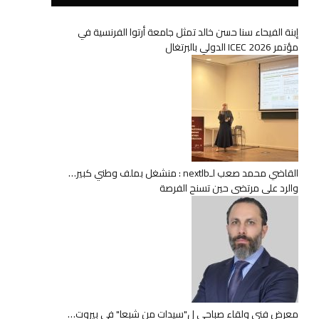
إبنة الفيحاء سنا حسن خالد تمثل جامعة أرتوا الفرنسية في
مؤتمر ICEC 2026 الدولي بالبرتغال
القاضي محمد صعب لـnextlb : منشغل بملف وطني كبير…
والرد على مرتضى حين تسنح الفرصة
معرض فني ولقاء صباحي ل"سيدات من شبعا" في بيروت…