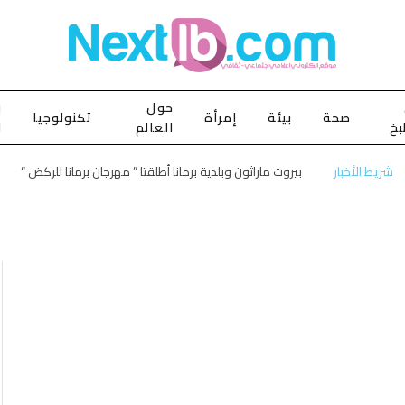
حول
ب
صحة
بيئة
إمرأة
تكنولوجيا
بخ
العالم
ا
شريط الأخبار
بيروت ماراثون وبلدية برمانا أطلقتا ” مهرجان برمانا للركض “