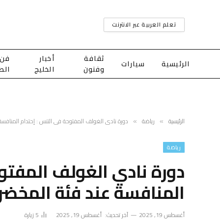
تعلم العربية عبر الانترنت
ثقافة
أخبار
فن
الرئيسية
سيارات
وفنون
الخليج
الط
الرئيسية
رياضة
دورة نادي الغولف المفتوحة في التنس : إحتدام المنافسة
»
»
رياضة
دورة نادي الغولف المفتوح
المنافسة عند فئة المخضر
أغسطس 19, 2025
آخر تحديث:
أغسطس 19, 2025
5
زيارة