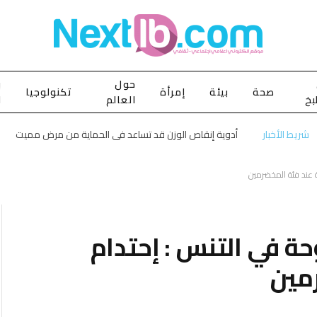
حول
ب
صحة
بيئة
إمرأة
تكنولوجيا
بخ
العالم
ا
شريط الأخبار
أدوية إنقاص الوزن قد تساعد في الحماية من مرض مميت
 عند فئة المخضرمين
ة في التنس : إحتدام
مين