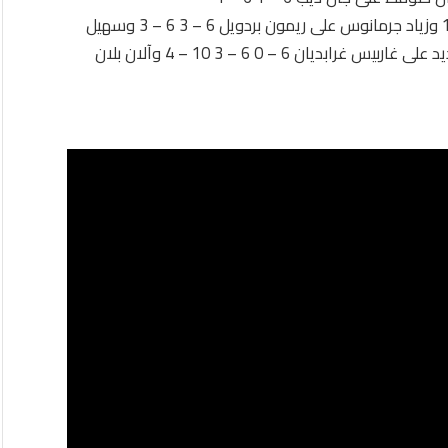
45 سنة : فاز آلان نسناس على غسان رشيد 6 – 3 6 – 1 وزياد جرمانوس على ريمون بردويل 6 – 3 6 – 3 وسهيل
زكّا على أمين صفير 6 – 2 6 – 2 10 – 5 وسيرج أبو شديد على غاربيس غرابديان 6 – 0 6 – 3 10 – 4 وآلان بلان