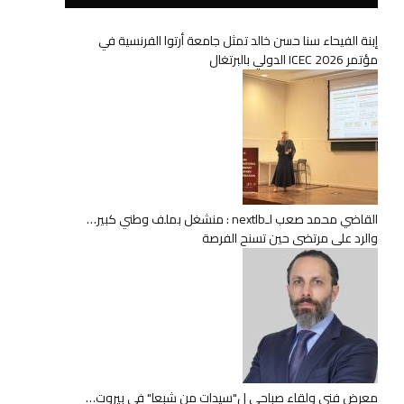
إبنة الفيحاء سنا حسن خالد تمثل جامعة أرتوا الفرنسية في
مؤتمر ICEC 2026 الدولي بالبرتغال
القاضي محمد صعب لـnextlb : منشغل بملف وطني كبير…
والرد على مرتضى حين تسنح الفرصة
معرض فني ولقاء صباحي ل"سيدات من شبعا" في بيروت…