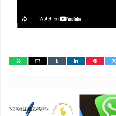
تويتر
بينتيريست
لينكدإن
Tumblr
البريد
واتساب
الإلكتروني