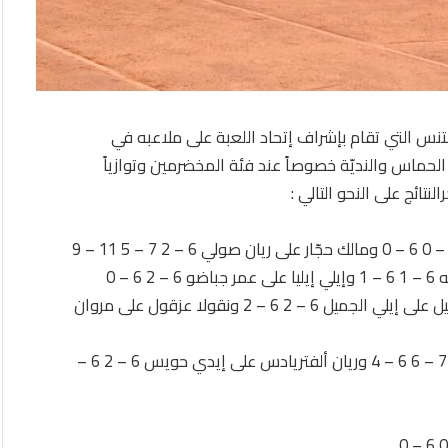
س التي تقام بإشراف إتحاد اللعبة على ملاعبه في
 الحماس والنديّة خصوصاً عند فئة المخضرمين وتوازياً
تائج على النحو التالي :
15 سنة وما دون : فاز فيليب الحاج على محمود عبد الله 6 – 1 6 – 1 وإيلي إيليا على عمر جباضو 6 – 2 6 – 0
وإيلي إيليا على فيليب الحاج 6 – 4 6 – 1 وبيتر بول الجميل على إيلي الجميل 6 – 2 6 – 2 ونقولا عزقول على مروان
17 سنة وما دون : فاز رامي صولي على مروان صافي 7 – 6 6 – 4 وريان ألفتريادس على إيدي حويس 6 – 2 6 –