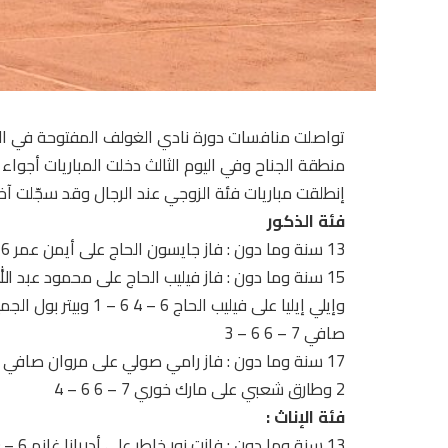
تواصلت منافسات دورة نادي الغولف المفتوحة في التن
منطقة الجناح وفي اليوم الثالث دخلت المباريات أجواء
إنطلقت مباريات فئة الزوجي عند الرجال وقد سجّلت آخرالن
فئة الذكور
13 سنة وما دون : فاز جايسون الحاج على أيمن عمر 6 – 0 6 – 0 ومالك حجّار على ريان صولي 6 – 2 7 – 5 11 – 9
صافي 7 – 6 6 – 3
2 وطارق شعبي على مارك خوري 7 – 6 6 – 4
فئة الإناث :
13 سنة وما دون : فازت نور خاطر على أدريانا غانم 6 – 0 6 – 0