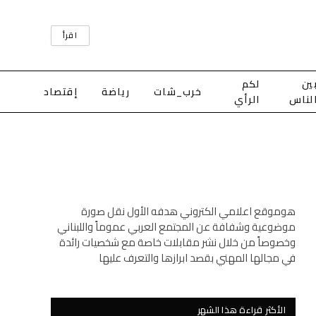
اقرأ
ين
لكم
خرب_شات
رياضة
إقتصاد
لناس
الرأي
هوموقع اعلامي الكتروني هدفه الأول نقل صورة
موضوعية وشفافة عن المجتمع العربي عموماً واللبناني
وخصوصاً من خلال نشر مقابلات خاصة مع شخصيات رائدة
في مجالها المهني بقصد ابرازها والتعرف عليها
الأكثر قراءة هذا الشهر