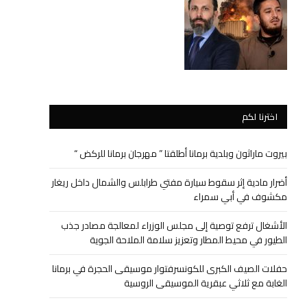
اخترنا لكم
بيروت ماراثون وبلدية برمانا أطلقتا ” مهرجان برمانا للركض “
أضرار مادية إثر سقوط سيارة مفتي طرابلس والشمال داخل ريغار
مكشوف في أبي سمراء
الأشغال ترفع توصية إلى مجلس الوزراء لمعالجة مصادر جذب
الطيور في محيط المطار وتعزيز سلامة الملاحة الجوية
حفلات الصيف الكبرى للكونسرفتوار موسيقى الحجرة في برمانا
الغابة مع ثلاثي عبقرية الموسيقى الروسية