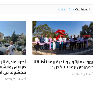
المقالات
ذات الصلة
بيروت ماراثون وبلدية برمانا أطلقتا
أضرار مادية إث
” مهرجان برمانا للركض “
طرابلس والشمال
مكشوف في أب
أغسطس 7, 2026
أغسطس 7, 2026