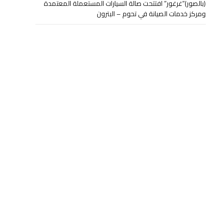
(بالصور)”غرغور” افتتحت صالة السيارات المستعملة المعتمدة
ومركز خدمات الصيانة في تحوم – البترون