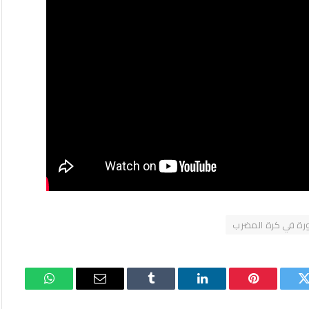
رة في كرة المضرب
تويتر
بينتيريست
لينكدإن
Tumblr
البريد
واتساب