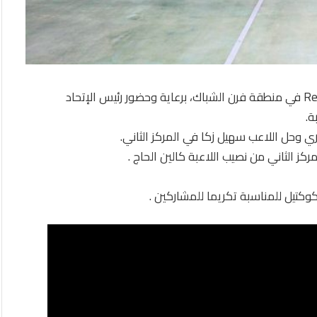
أقيمت دورة في كرة المضرب على ملاعب Red Clay Club في منطقة فرن الشباك، برعاية وحضور رئيس الإتحاد
ي وحل اللاعب سهيل زكا في المركز الثاني.
كز الثاني من نصيب اللاعبة كالين الحاج .
كوكتيل للمناسبة تكريما للمشاركين .