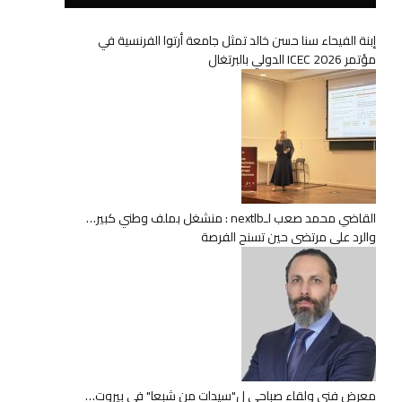
إبنة الفيحاء سنا حسن خالد تمثل جامعة أرتوا الفرنسية في
مؤتمر ICEC 2026 الدولي بالبرتغال
القاضي محمد صعب لـnextlb : منشغل بملف وطني كبير…
والرد على مرتضى حين تسنح الفرصة
معرض فني ولقاء صباحي ل"سيدات من شبعا" في بيروت…