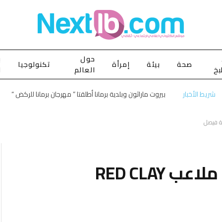
حول
ب
صحة
بيئة
إمرأة
تكنولوجيا
بخ
العالم
ا
شريط الأخبار
بيروت ماراثون وبلدية برمانا أطلقتا ” مهرجان برمانا للركض “
ختام دورة كرة مضرب على ملاعب RED CLAY