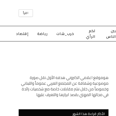
اقرأ
ين
لكم
خرب_شات
رياضة
إقتصاد
لناس
الرأي
هوموقع اعلامي الكتروني هدفه الأول نقل صورة
موضوعية وشفافة عن المجتمع العربي عموماً واللبناني
وخصوصاً من خلال نشر مقابلات خاصة مع شخصيات رائدة
في مجالها المهني بقصد ابرازها والتعرف عليها
الأكثر قراءة هذا الشهر