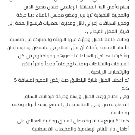
رستم وأمين السر المستشار الإعلامي حسان محيي الدين
والمديرة التنفيذية ثريا بربير وعضو مجلس الأمناء دينا حركة
ومدير السباقات إعرابي نائل ومديرة العمليات فرنسواز نعمة إلى
فريق العمل الميداني .
وكانت كلمة للخليل وجهّت فيها التهنئة والمباركة في مناسبة
الأعياد المجيدة وأملت أن يحلّ السلام في فلسطين وجنوب لبنان
وشكرت العدائين والعداءات لحضورهم ومواكبتهم في كل
السباقات والنشاطات وتمنت لهم عاماً جديداً وافراً بالخير
والإنتصارات الرياضية .
ثم أعطت الخليل شارة الإنطلاق حيث ركض الجميع لمسافة 5
كلم
وفي الختام وزّعت الخليل ورستم وحركة ميداليات السباق
المصنوعة من وحي المناسبة على الجميع وسط أجواء وطنية
وحماسية
كما تمً توزيع هدايا وقمصان السباق وحقيبة العدائين على
أطفال دار الأيتام الإسلامية والمخيمات الفلسطينية .