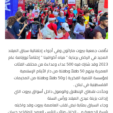
نظّمت جمعية بيروت ماراثون وفي أجواء إحتفالية سباق الميلاد
المجيد في الركض برعاية ” مياه أكوافينا ” إختتاماً لروزنامة عام
2023 وقد شارك فيه 500 عداء وعداءة من مختلف الفئات
العمرية بينهم 50 طفلاً وطفلة من دار الأيتام الإسلامية
(مؤسسة التنمية الفكرية ) و50 طفلاً وطفلة من المخيمات
الفلسطينية في لبنان .
وحدّدت نقطتي الإنطلاق والوصول داخل أسواق بيروت التي
إزدانت بزينة عيدي الميلاد ورأس السنة
وجاء السباق بمثابة نبض لقلب العاصمة بيروت وقد واكبته
رئيسة الجمعية مي الخليل ونائب الرئيس العميد المتقاعد حسان