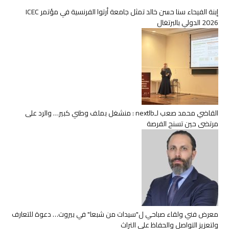
إبنة الفيحاء سنا حسن خالد تمثل جامعة أرتوا الفرنسية في مؤتمر ICEC
2026 الدولي بالبرتغال
القاضي محمد صعب لـnextlb : منشغل بملف وطني كبير… والرد على
مرتضى حين تسنح الفرصة
معرض فني ولقاء صباحي ل"سيدات من شبعا" في بيروت… دعوة للتعارف
ولتعزيز التواصل والحفاظ على التراث