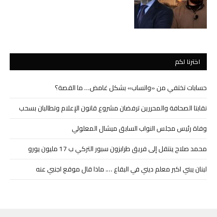
اخترنا لكم
حسابات تختفي من «واتساب» بشكل غامض… ما القصة؟
نقابتا الصحافة والمحررين ترفضان مشروع قانون الإعلام وتطالبان بسحب
وفاة رئيس مجلس النواب السابق ميشال المعلولي
محمد صلاح ينتقل إلى فريق طرابزون سبور التركي ب 17 مليون يورو
لبنان يبني اكبر معلم ديني في البقاع …. ماذا قال موقع اجنبي عنه