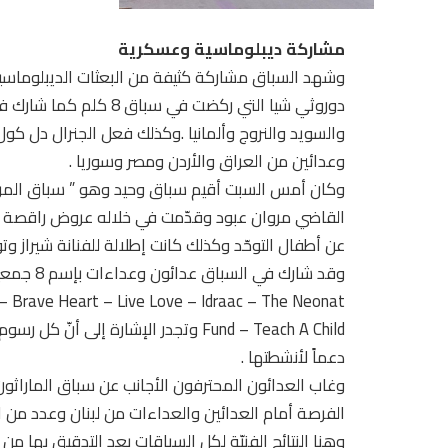
مشاركة ديبلوماسية وعسكرية
وشهد السباق مشاركة كثيفة من البعثات الديبلوماسية 
دوروثي شيا التي ركضت في
والسويد والنروج وألمانيا .وكذلك فعل الجنرال دل كو
وعدائين من العراق والأردن ومصر وسوريا .
القاضي مروان عبود وقدّمت في خلاله عروض راقصة تراث
عن أطفال التوحّد وكذلك كانت إطلالة للفنانة شيراز وت
وقد شارك في السباق عدائون وعداءات بإسم 8 جمعيات شريكة مع جمعية بيروت ماراثون وهي :
 – Brave Heart – Live Love – Idraac – The Neonat
Fund – Teach A Child وتجدر الإشارة إ
دعماً لأنشطتها .
وغاب العدائون المحترفون الأجانب عن سباق الماراثون
الفرصة أمام العدائين والعداءات من لبنان وعدد من الد
وهنا النتائج الفنيّة لكل السباقات بعد التدقيق بها من 