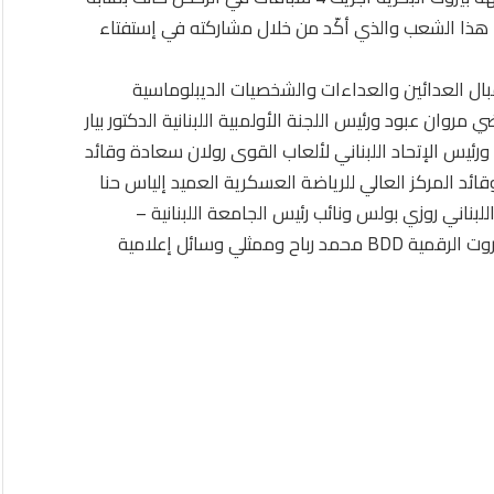
ا هذا الشعب والذي أكّد من خلال مشاركته في إستفتاء
بال العدائين والعداءات والشخصيات الديبلوماسية
وان عبود ورئيس اللجنة الأولمبية اللبنانية الدكتور بيار
ورئيس الإتحاد اللبناني لألعاب القوى رولان سعادة وقائد
ئد المركز العالي للرياضة العسكرية العميد إلياس حنا
بناني روزي بولس ونائب رئيس الجامعة اللبنانية –
الأميركية سعد الزين ورئيس مجلس الإدارة لمنطقة بيروت الرقمية BDD محمد رباح وممثلي وسائل إعلامية