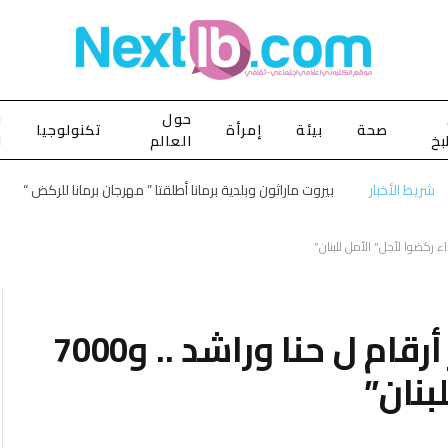
حول
ب
صحة
بيئة
إمرأة
تكنولوجيا
بخ
العالم
ا
شريط الأخبار
بيروت ماراثون وبلدية برمانا أطلقتا ” مهرجان برمانا للركض “
ماراثون بيروت ال 17 تعزيز أرقام ل حنا وراشد .. و7000
بنان”