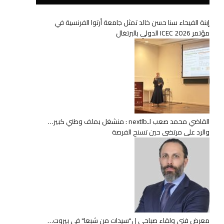
إبنة الفيحاء سنا حسن خالد تمثل جامعة أرتوا الفرنسية في
مؤتمر ICEC 2026 الدولي بالبرتغال
القاضي محمد صعب لـnextlb : منشغل بملف وطني كبير…
والرد على مرتضى حين تسنح الفرصة
معرض فني ولقاء صباحي ل"سيدات من شبعا" في بيروت…