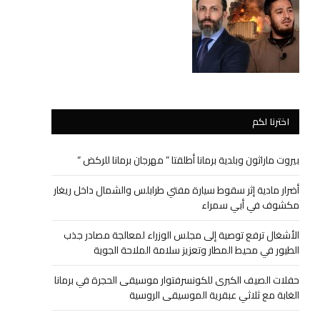
اخترنا لكم
بيروت ماراثون وبلدية برمانا أطلقتا ” مهرجان برمانا للركض “
أضرار مادية إثر سقوط سيارة مفتي طرابلس والشمال داخل ريغار
مكشوف في أبي سمراء
الأشغال ترفع توصية إلى مجلس الوزراء لمعالجة مصادر جذب
الطيور في محيط المطار وتعزيز سلامة الملاحة الجوية
حفلات الصيف الكبرى للكونسرفتوار موسيقى الحجرة في برمانا
الغابة مع ثلاثي عبقرية الموسيقى الروسية