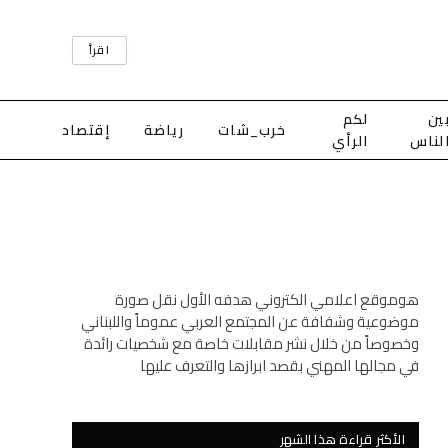
اقرأ
ين
لكم
خرب_شات
رياضة
إقتصاد
لناس
الرأي
هوموقع اعلامي الكتروني هدفه الأول نقل صورة
موضوعية وشفافة عن المجتمع العربي عموماً واللبناني
وخصوصاً من خلال نشر مقابلات خاصة مع شخصيات رائدة
في مجالها المهني بقصد ابرازها والتعرف عليها
الأكثر قراءة هذا الشهر