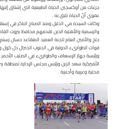
جرعات من أوكسجين الحياة الطبيعية التي إشتاق إليه
عفوي أنّ الحياة تليق به .
وكانت السيدة مي الخليل ومنذ الصباح الباكر في إستق
والرسمية والأهلية الذين تقدمهم محافظ بيروت القاضي مر
جلخ والأمين العام للجنة العميد المتقاعد حسان رستم 
قوات الطوارىء الدولية في الجنوب الجنرال دل كول وقا
ورئيسة جهاز الإسعاف والطواريء في الصليب الأحمر الل
محلية وعربية وأجنبية .