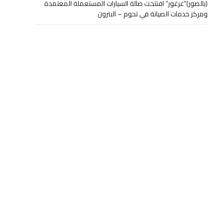
(بالصور)”غرغور” افتتحت صالة السيارات المستعملة المعتمدة
ومركز خدمات الصيانة في تحوم – البترون