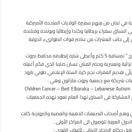
في لبنان من بينهم سفيرة الولايات المتحدة الأميركية
 سباق 8 كلم كما شارك في السباق سفراء بريطانيا وكندا وإيطاليا وبولندة وفنلندة
ل إلى جانب العشرات من عناصر قوات الطوارىء الدولية
وكان أمس السبت أقيم سباق وحيد وهو ” سباق المرح ” لمسافة 5 كلم وأعطى شارة إنطلاقه محافظ بيروت
ية وتعبيرية وحضر الفنان غسان صليبا الذي قدّم أغنيته
ولّى تقديم الفقرات نجم كرة السلة الإعلامي طوني بارود
Children Cancer – Beit Elbaraka – Lebanese Autism
لى أنّ كل رسوم المشاركة في السباق لهذا العام تعود لهذه الجمعيات
 وهم أصحاب التصنيفات الذهبية والفضية والبرونزية كانت
ول العربية للوصول الى المراكز الأولى .
قبل حكام الإتحاد اللبناني لألعاب القوى :