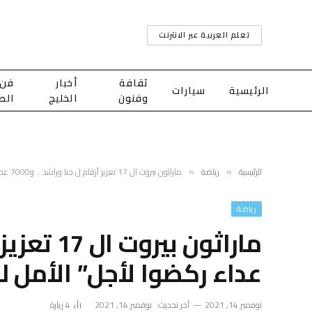
تعلم العربية عبر الانترنت
ثقافة
أخبار
فن
الرئيسية
سيارات
وفنون
الخليج
الط
الرئيسية
رياضة
ماراثون بيروت ال 17 تعزيز أرقام ل حنا وراشد .. و7000 عداء ركضوا لأجل” الأمل للبنان”
»
»
رياضة
عداء ركضوا لأجل” الأمل لل
نوفمبر 14, 2021
آخر تحديث:
نوفمبر 14, 2021
4
زيارة