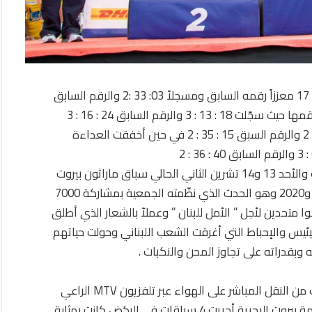
فاز العداء اللبناني طوني حنا بسباق ماراثون بيروت ال 17 معززاً رقمه السابق ومسجلاً 03: 33 :2 والرقم السابق
38 : 37 : 2 كذلك تمكنت اللبنانية كاتيا راشد من تعزيز رقمها حيث سجّلت 18 : 13 : 3 والرقم السابق 24 : 16 : 3
كذلك عزّز العداء زاهر زين الدين رقمه مسجلاً 26 : 34 : 2 والرقم السبق 15 : 35 : 2 في حين أخفقت العداءة
نظمت جمعية بيروت ماراثون وعلى مدى يومي السبت والأحد 13 و14 تشرين الثاني الحالي سباق ماراثون بيروت
لعام 2021 بعد توقّف قسري على مدى سنتين 2019 و2020 وهو الحدث الذي نظّمته الجمعية بمشاركة 7000
عالم وقد ركضوا متحدين لأجل ” الأمل للبنان ” وعملاّ بالشعار الذي أطلق
ئيس والإحباط التي أغرقت الشعب اللبناني وحولت حياتهم
 وبقدراته على تجاوز المحن والنكبات .
وإبتداءً من الساعة 6 صباح اليوم وعلى مدى 6 ساعات من النقل المباشر على الهواء عبر تلفزيون MTV الراعي
الحصري للماراتون ، وإنطلاقاً ووصولاً من منطقة واجهة بيروت البحرية أجريت 4 سباقات في الركض كانت بمثابة