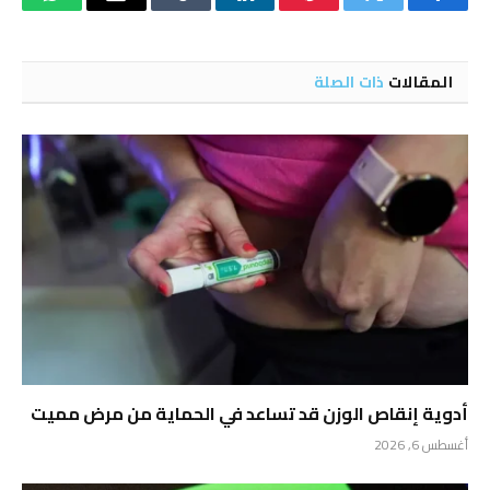
فيسبوك
تويتر
بينتيريست
لينكدإن
Tumblr
البريد
واتساب
الإلكتروني
المقالات
ذات الصلة
أدوية إنقاص الوزن قد تساعد في الحماية من مرض مميت
أغسطس 6, 2026