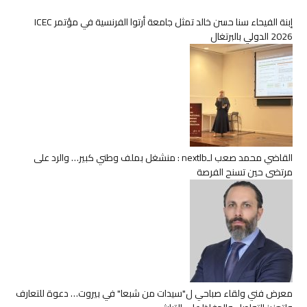
إبنة الفيحاء سنا حسن خالد تمثل جامعة أرتوا الفرنسية في مؤتمر ICEC
2026 الدولي بالبرتغال
القاضي محمد صعب لـnextlb : منشغل بملف وطني كبير… والرد على
مرتضى حين تسنح الفرصة
معرض فني ولقاء صباحي ل"سيدات من شبعا" في بيروت… دعوة للتعارف