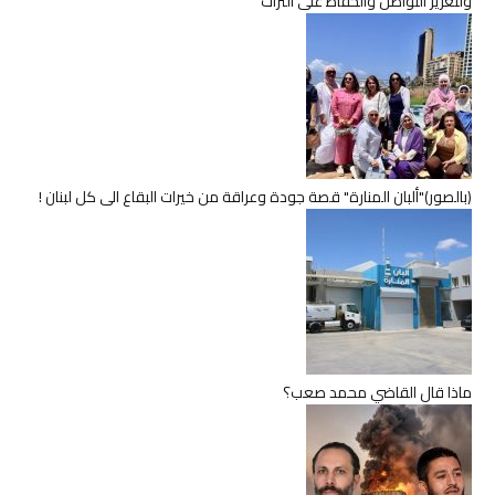
ولتعزيز التواصل والحفاظ على التراث
(بالصور)"ألبان المنارة" قصة جودة وعراقة من خيرات البقاع الى كل لبنان !
ماذا قال القاضي محمد صعب؟