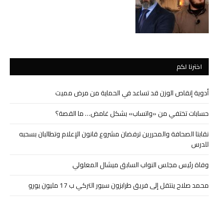
اخترنا لكم
أدوية إنقاص الوزن قد تساعد في الحماية من مرض مميت
حسابات تختفي من «واتساب» بشكل غامض… ما القصة؟
نقابتا الصحافة والمحررين ترفضان مشروع قانون الإعلام وتطالبان بسحبه
للدرس
وفاة رئيس مجلس النواب السابق ميشال المعلولي
محمد صلاح ينتقل إلى فريق طرابزون سبور التركي ب 17 مليون يورو