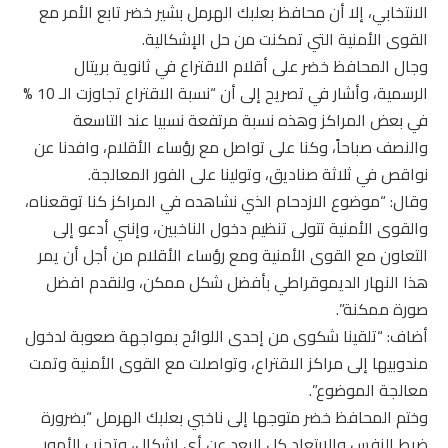
الانتخابي، إلا أن محافظ بعلبك الهرمل بشير خضر تابع الأمر مع
القوى الأمنية التي تمكنت من حل الإشكالية.
وجال المحافظ خضر على أقلام الاقتراع في ثانوية بريتال
الرسمية، وأشار في تصريح إلى أن “نسبة الاقتراع تجاوزت الـ 10 %
في بعض المراكز وهذه نسبة مرتفعة نسبيا عند التاسعة
والنصف صباحاً، وكنا على تواصل مع رؤساء الأقلام، وافدنا عن
نواقص في ثلاثة صناديق، وتولينا على الفور المعالجة.
وقال: “موضوع الازدحام الذي نشاهده في المراكز كنا توقعناه،
والقوى الأمنية تتولى تنظيم دخول الناخبين، وإنني أدعو إلى
التعاون مع القوى الأمنية ومع رؤساء الأقلام من أجل أن يمر
هذا النهار الديموقراطي بأفضل شكل ممكن، ولنقدم افضل
صورة ممكنة”.
أضاف: “تلقينا شكوى من إحدى اللوائح بمواجهة صعوبة لدخول
مندوبيها إلى مراكز الاقتراع، وتواصلت مع القوى الأمنية وتمت
معالجة الموضوع”.
وختم المحافظ خضر متوجها إلى ناخبي بعلبك الهرمل “بضرورة
ضبط النفس والابتعاد كل البعد عن أي إشكال، وتجنب الأمور