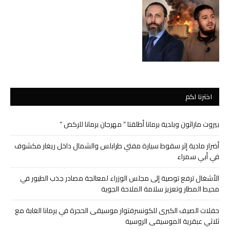
اخترنا لكم
بيروت ماراثون وبلدية برمانا أطلقتا ” مهرجان برمانا للركض “
أضرار مادية إثر سقوط سيارة مفتي طرابلس والشمال داخل ريغار مكشوف
في أبي سمراء
الأشغال ترفع توصية إلى مجلس الوزراء لمعالجة مصادر جذب الطيور في
محيط المطار وتعزيز سلامة الملاحة الجوية
حفلات الصيف الكبرى للكونسرفتوار موسيقى الحجرة في برمانا الغابة مع
ثلاثي عبقرية الموسيقى الروسية