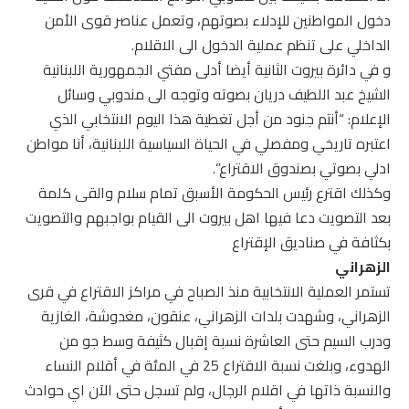
دخول المواطنين للإدلاء بصوتهم، وتعمل عناصر قوى الأمن
الداخلي على تنظم عملية الدخول الى الاقلام.
و في دائرة بيروت الثانية أيضا أدلى مفتي الجمهورية اللبنانية
الشيخ عبد اللطيف دريان بصوته وتوجه الى مندوبي وسائل
الإعلام: “أنتم جنود من أجل تغطية هذا اليوم الانتخابي الذي
اعتبره تاريخي ومفصلي في الحياة السياسية اللبنانية، أنا مواطن
ادلي بصوتي بصندوق الاقتراع”.
وكذلك اقترع رئيس الحكومة الأسبق تمام سلام والقى كلمة
بعد التصويت دعا فيها اهل بيروت الى القيام بواجبهم والتصويت
بكثافة في صناديق الإقتراع
الزهراني
تستمر العملية الانتخابية منذ الصباح في مراكز الاقتراع في قرى
الزهراني، وشهدت بلدات الزهراني، عنقون، مغدوشة، الغازية
ودرب السيم حتى العاشرة نسبة إقبال كثيفة وسط جو من
الهدوء، وبلغت نسبة الاقتراع 25 في المئة في أقلام النساء
والنسبة ذاتها في اقلام الرجال، ولم تسجل حتى الآن اي حوادث