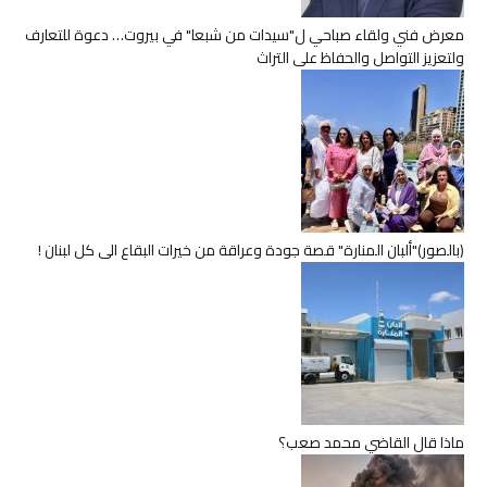
معرض فني ولقاء صباحي ل"سيدات من شبعا" في بيروت… دعوة للتعارف
ولتعزيز التواصل والحفاظ على التراث
(بالصور)"ألبان المنارة" قصة جودة وعراقة من خيرات البقاع الى كل لبنان !
ماذا قال القاضي محمد صعب؟