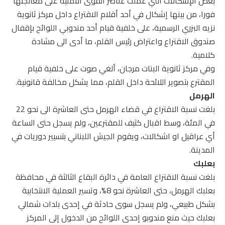
بعض الإشكالات التي عملت عناصر القوى الأمنية على معالجتها
فورا، من بينها إشكال في أحد أقلام الاقتراع داخل مركز ثانوية
نزيه البزري الرسمية، على خلفية قيام أحد مندوبي اللوائح بإقفال
صندوق الاقتراع واعتراض رئيس القلم، ما أدى الى مشادة
كلامية.
وفي مركز ثانوية البنات مرجان، ألغي صوت على خلفية قيام
المقترع بتصوير اللائحة داخل القلم، مما يشكل مخالفة قانونية.
الهرمل
بلغت نسبة الاقتراع في قضاء الهرمل حتى العاشرة الى نحو 22
في المئة، وسط اقبال كثيف للمقترعين، ولم يسجل حتى الساعة
أي عراقيل او اشكالات، ويقوم الجيش اللبناني بتسيير دوريات في
المدينة.
بعلبك
بلغت نسبة الاقتراع العامة في دائرة البقاع الثالثة في محافظة
بعلبك الهرمل، حتى العاشرة نحو 8%، وتسير العملية الانتخابية
بشكل طبيعي، ولم يسجل سوى حادثة في إحدى بلدات شمالي
بعلبك حيث منع مندوبو إحدى اللوائح من الدخول إلى المركز