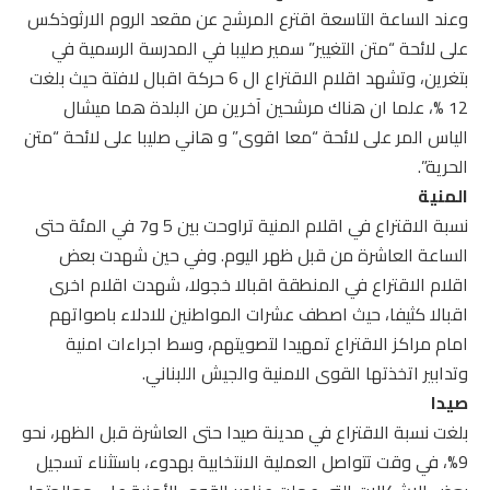
وعند الساعة التاسعة اقترع المرشح عن مقعد الروم الارثوذكس
على لائحة “متن التغيير” سمير صليبا في المدرسة الرسمية في
بتغرين، وتشهد اقلام الاقتراع ال 6 حركة اقبال لافتة حيث بلغت
12 %، علما ان هناك مرشحين آخرين من البلدة هما ميشال
الياس المر على لائحة “معا اقوى” و هاني صليبا على لائحة “متن
الحرية”.
المنية
نسبة الاقتراع في اقلام المنية تراوحت بين 5 و7 في المئة حتى
الساعة العاشرة من قبل ظهر اليوم. وفي حين شهدت بعض
اقلام الاقتراع في المنطقة اقبالا خجولا، شهدت اقلام اخرى
اقبالا كثيفا، حيث اصطف عشرات المواطنين للادلاء باصواتهم
امام مراكز الاقتراع تمهيدا لتصويتهم، وسط اجراءات امنية
وتدابير اتخذتها القوى الامنية والجيش اللبناني.
صيدا
بلغت نسبة الاقتراع في مدينة صيدا حتى العاشرة قبل الظهر، نحو
9%، في وقت تتواصل العملية الانتخابية بهدوء، باستثناء تسجيل