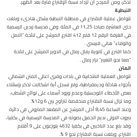
تذكر، ومن المرجح أن تزداد نسبة الإقتراع فترة بعد الظهر.
النبطية
تتواصل عملية الاقتراع في منطقة النبطية بشكل هادىء وبلغت
حتى العاشرة صباحا 11,25 في المئة. وفي مدرسة زبدين الرسمية
في الغرفة الرقم 12 قلم 412 اقترع المرشح على لائحة “الامل
والوفاء” هاني قبيسي .
كما اقترع في ثانوية رمال رمال في الدوير المرشح على لائحة
“معا نحو التغيير” نزار رمال .
المتن
تتواصل العملية الانتخابية في بلدات وقرى اعالي المتن الشمالي
بأجواء هادئة وديمقراطية، ولم تسجل أية اشكالات تذكر بإستثناء
بعض الأخطاء اللوجستية وعدم ورود أسماء على لوائح الشطب،
وما تزال نسبة الاقتراع منخفضة تتراوح بين 6 و12%.
وعند الساعة 8,45 أدلى المرشح عن المقعد الماروني في دائرة
بيروت الاولى نديم الجميل بصوته في المدرسة الرسمية في بكفيا،
وقد بلغ عدد الناخبين في بكفيا 4632 يتوزعون على 9 أقلام
اقتراع، وبلغت نسبة الاقتراع نحو 9 %.