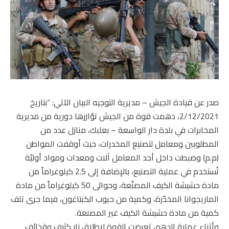
صدر عن قيادة الجيش – مديرية التوجيه البيان الآتي: “بتاريخ
2/12/2021، دهمت قوة من الجيش تؤازرها دورية من مديرية
المخابرات في بلدة دار الواسعة – بعلبك، منازل عدد من
المطلوبين ومعامل لتصنيع المخدرات، حيث أوقفت المواطن
(م.م) وضبطت داخل أحد المعامل آلات ومعدات ومواد أوليّة
تُستخدم في عملية التصنيع، بالإضافة إلى 2.5 كيلوغراماً من
مادة حشيشة الكيف المصنّعة، وحوالى 50 كيلوغراماً من مادة
الماريجوانا المخدّرة، وكمية من حبوب الكبتاغون، فيما جرى تلف
كمية من مادة حشيشة الكيف غير المصنعة.
وأثناء عملية الدهم، تعرضت القوة لإطلاق نار كثيف وقذائف