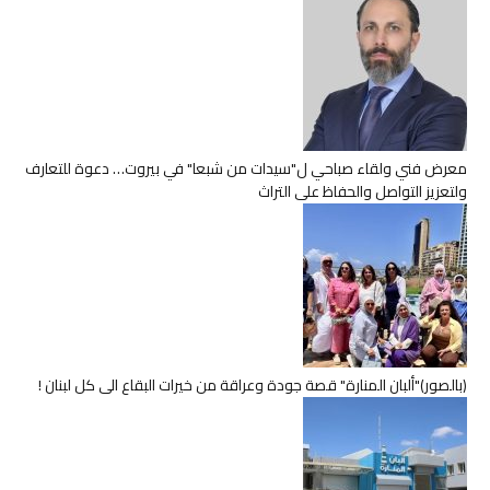
معرض فني ولقاء صباحي ل"سيدات من شبعا" في بيروت… دعوة للتعارف
ولتعزيز التواصل والحفاظ على التراث
(بالصور)"ألبان المنارة" قصة جودة وعراقة من خيرات البقاع الى كل لبنان !