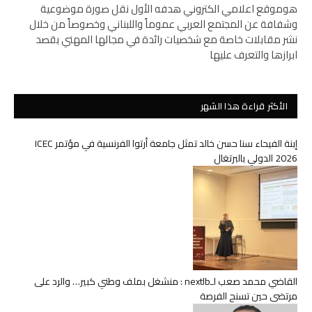
هوموقع اعلامي الكتروني هدفه الأول نقل صورة موضوعية
وشفافة عن المجتمع العربي عموماً واللبناني وخصوصاً من خلال
نشر مقابلات خاصة مع شخصيات رائدة في مجالها المهني بقصد
ابرازها والتعرف عليها
الأكثر قراءة هذا الشهر
إبنة الفيحاء سنا حسن خالد تمثل جامعة أرتوا الفرنسية في مؤتمر ICEC
2026 الدولي بالبرتغال
القاضي محمد صعب لـnextlb : منشغل بملف وطني كبير… والرد على
مرتضى حين تسنح الفرصة