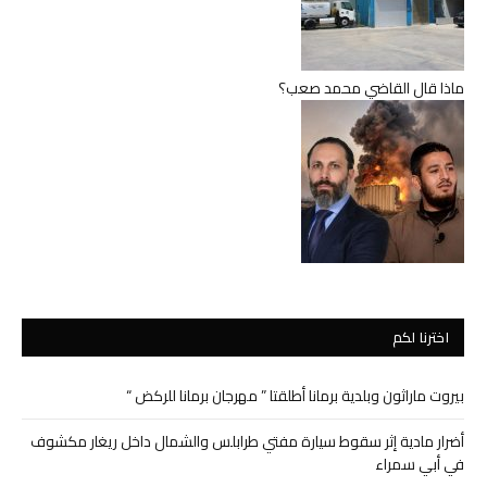
ماذا قال القاضي محمد صعب؟
اخترنا لكم
بيروت ماراثون وبلدية برمانا أطلقتا ” مهرجان برمانا للركض “
أضرار مادية إثر سقوط سيارة مفتي طرابلس والشمال داخل ريغار مكشوف
في أبي سمراء