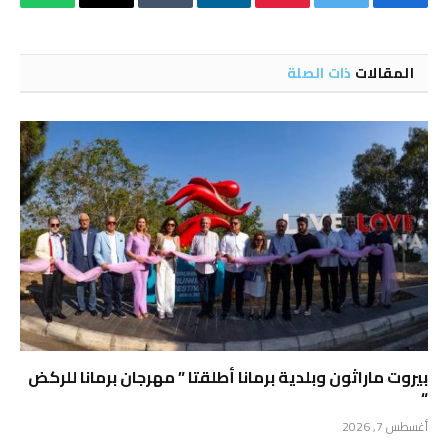
فيسبوك
تويتر
بينتيريست
لينكدإن
Tumblr
البريد
واتساب
الإلكتروني
المقالات
ذات الصلة
بيروت ماراثون وبلدية برمانا أطلقتا ” مهرجان برمانا للركض
“
أغسطس 7, 2026