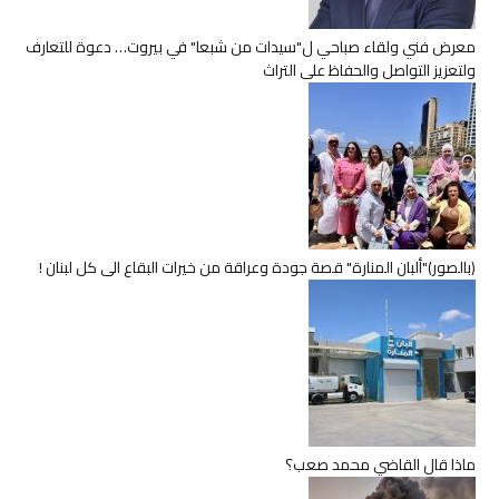
معرض فني ولقاء صباحي ل"سيدات من شبعا" في بيروت… دعوة للتعارف
ولتعزيز التواصل والحفاظ على التراث
(بالصور)"ألبان المنارة" قصة جودة وعراقة من خيرات البقاع الى كل لبنان !
ماذا قال القاضي محمد صعب؟