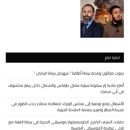
اخترنا لكم
بيروت ماراثون وبلدية برمانا أطلقتا ” مهرجان برمانا للركض “
أضرار مادية إثر سقوط سيارة مفتي طرابلس والشمال داخل ريغار مكشوف
في أبي سمراء
الأشغال ترفع توصية إلى مجلس الوزراء لمعالجة مصادر جذب الطيور في
محيط المطار وتعزيز سلامة الملاحة الجوية
حفلات الصيف الكبرى للكونسرفتوار موسيقى الحجرة في برمانا الغابة مع
ثلاثي عبقرية الموسيقى الروسية