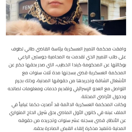
وافقت محكمة التمييز العسكرية برئاسة القاضي طاني لطوف
على طلب التمييز الذي تقدمت به المحامية جوسلين الراعي
بوكالتها عن المحكومة كيندا الخطيب، التي صدر بحقها حكم عن
المحكمة العسكرية قضى بسجنها مدة ثلاث سنوات مع
الأشغال الشاقة وتجريدها من حقوقها المدنية، وذلك بجرم
التواصل مع العدو الإسرائيلي وتقديم خدمات ومعلومات لصالحه
ودخول الأراضي المحتلة.
وكانت المحكمة العسكرية الدائمة قد أصدرت حكما غيابياً في
الملف عينه في كانون الأول الماضي بحق شربل الحاج المتواري
عن الأنظار، قضى بسجنه عشر سنوات وتجريده من حقوقه
المدنية ةتنفيذ مذكرة إلقاء القبض الصادرة بحقه.