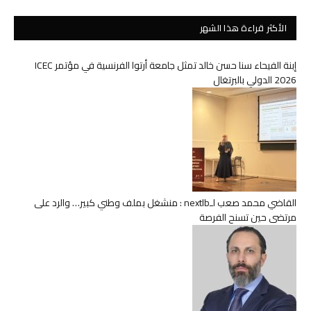
الأكثر قراءة هذا الشهر
إبنة الفيحاء سنا حسن خالد تمثل جامعة أرتوا الفرنسية في مؤتمر ICEC
2026 الدولي بالبرتغال
القاضي محمد صعب لـnextlb : منشغل بملف وطني كبير… والرد على
مرتضى حين تسنح الفرصة