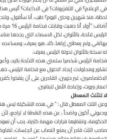
في الإعلام؟ في التلفزيونات؟ في الاذاعات؟ أليس هذا 
لحظة، منذ شهرين وحتى اليوم؟ طيب. أنا سأقول، ولندع 
أضاف: “أول
الرئيس لائحة، بالألوان، لكل الاسماء التي يجدها مناس
بهاتفي ولم يعطني إياها. كلا. هو يعرف، ومساعده ال
له نسخة بالألوان لدولة الرئيس يعرف.
الاختصاصيين، غير حزبيين، القادرين على أن ينفذوا كفر
اعمار بيروت، وإعادة الأمل للبنانيين.
لا للثلث المعطل
ودعوني أكون واضحاً ، عن هذه النقطة لا تراجع، لأن 
الحكومة، وتنتظرها قرارات مهمة كثيرة، يجب أن نعود
صاحب الثلث قادر أن يمنع النصاب عن الجلسات، لنفاو
الحكومة باستقالة وزرائه. وعندها، “خود على تفاوض