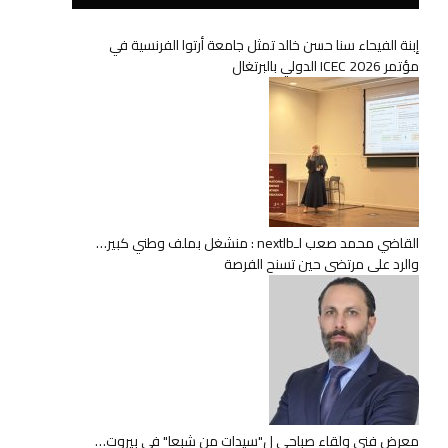
إبنة الفيحاء سنا حسن خالد تمثل جامعة أرتوا الفرنسية في
مؤتمر ICEC 2026 الدولي بالبرتغال
القاضي محمد صعب لـnextlb : منشغل بملف وطني كبير…
والرد على مرتضى حين تسنح الفرصة
معرض فني ولقاء صباحي ل"سيدات من شبعا" في بيروت…