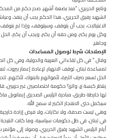
وتابع الحريري: “منذ بضعة أشهر، صدر حكم من المحكم
الشهيد رفيق الحريري، هذا الحكم يجب أن ينفذ، وعيا
وكل يوم يكبر، ومن حقه أن يكبر، ويجب أن يكبر، الح
وجاهز.
الإصلاحات شرط لوصول المساعدات
وقال ” في كل لقاءاتي العربية والدولية، وفي كل اتص
لمساعدة لبنان، لوقف الانهيار، لإعادة إعمار بيروت، ل
الحل لسعر صرف الليرة، لأموالهم بالبنوك، لأكلهم، ل
ينتظر كبسة زر، والزر؟ حكومة اختصاصيين غير حزبيين،
لها خارطة طريق، مبادرة الرئيس الصديق إيمانويل ماكرو
سيكمل حتى الانفجار الكبير لا سمح الله.
وهي ليست صدفة، ولا نكايات، ولا فرض إرادة خارجية.
مطلبين: الأول أن يبدأ الإصلاح قبل أن يضع قرشاً بالبل