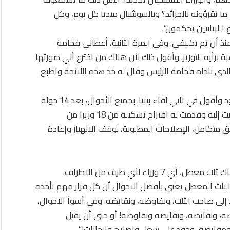
ما تقرؤونه بالجرائد؟ وبالسوشيال ميديا كل يوم، وكل
اللبنانيين يحكمون”.
ا أنا ذهبت وقابلت فخامة الرئيس 16 مرة منذ أن تم تكليفي. وفي المرة الثانية، أعطاني فخامة
بة برأيه للتوزير. وأقول ذلك لأن هناك من اخترع أني صورتها
ذي ناداه فخامة الرئيس وقال له خذ هذه اللائحة واطبع
فخامة الرئيس شخصيا سلمني هذه اللائحة باليد، وأعود وأقول في ثاني لقاء بيننا. بجميع الأحوال، بعد 14 جولة
تشاور ومحاولات إيجاد الحلول مع فخامة الرئيس، ذهبت إليه وقدمت له اقتراح تشكيلة من 18 وزيرا من
يق متكامل، الإصلاحات المطلوبة، لوقف الانهيار وإعادة
وعن الثلث المعطل قال : ” في هذه التشكيلة ليس هناك ثلث معطل، أي 7 وزراء لأي طرف من الاطراف.
الثلث المعطل يعني بأفضل الاحوال أن كل قرار مهم تأخذه
 إلى صاحب الثلث، ونفاوضه، ونقايضه. وفي أسوأ الاحوال،
ضه، ونقايضه، ونقايضه ونفاوضه! أو حتى أن يقيل
 ومقايضة، وخود على شغل واصلاح وانجازات!”