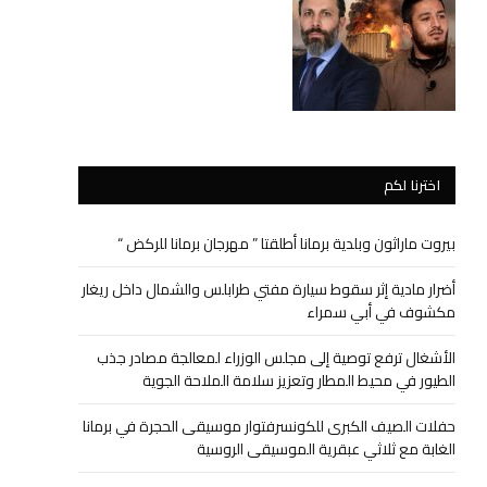
اخترنا لكم
بيروت ماراثون وبلدية برمانا أطلقتا ” مهرجان برمانا للركض “
أضرار مادية إثر سقوط سيارة مفتي طرابلس والشمال داخل ريغار
مكشوف في أبي سمراء
الأشغال ترفع توصية إلى مجلس الوزراء لمعالجة مصادر جذب
الطيور في محيط المطار وتعزيز سلامة الملاحة الجوية
حفلات الصيف الكبرى للكونسرفتوار موسيقى الحجرة في برمانا
الغابة مع ثلاثي عبقرية الموسيقى الروسية