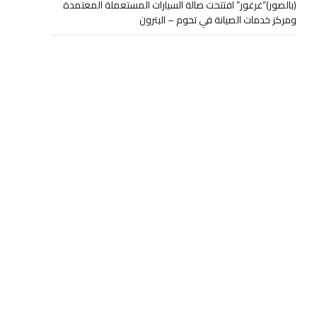
(بالصور)”غرغور” افتتحت صالة السيارات المستعملة المعتمدة
ومركز خدمات الصيانة في تحوم – البترون