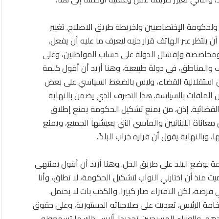
 ولحكومة الإختصاصيين ولخريطة طريق الاصلاح. تغيير
 ينتظر عبر الهاتف قرار حزبه ليعرف ما عليه أن يفعل.
 ومحاصصة وإفشال الدولة على حساب المواطنين، وعلى
والمناطق، في دولة طبيعية، وهنا أريد أن أقول كلمة
من استقلالية القضاء، وليس بالضغط السياسي على بعض
الملفات بالسياسة. هذا التصرف الذي يضمن بالنهاية
القضائية. إذن، من يمنع تشكيل الحكومة يمنع إطلاق
 معاناة اللبنانيين والمآسي التي يعيشها الجميع، ويمنع
 وبالنهاية يقول أن قراره خراب البلد”.
مة لوضع البلد على طريق الحل. وهنا أريد أن أقول بمنتهى
يت منذ أن اختارني النواب لتشكيل الحكومة، لا تطاق، وأنا
 فرصة، لكن الافتراء صار كبيرا. والكذب بات لا يحتمل.
امة الرئيس، تعديت على صلاحياته الدستورية، وعلى حقوق
ريدهم، والوزراء المسيحيين تحديدا. أليس ذلك ما تسمعونه