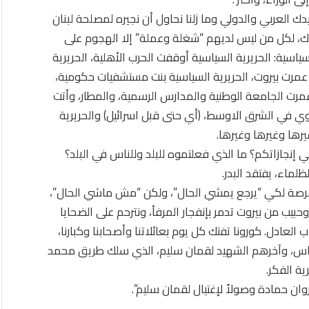
ون أن بعد 16 سنة، ما زال رصيدك العربي والدولي وما زلنا نحاول أن نجيره لمصلحة لبنان
واليوم، في الذكرى ال16 لإستشهادك، لكل من ليس لديهم “شغلة وعملة” إلا الهجوم على
ياسية: الحريرية السياسية أوقفت الحرب الأهلية، الحريرية
ة عمرت بيروت، الحريرية السياسية بنت مستشفيات حكومية،
رت الجامعة الوطنية والمدارس الرسمية، والمطار، وأتت
وي في الشرق الاوسط، (أي حتى قبل اسرائيل) والحريرية
يرها وغيرها وغيرها.
 إنجازاتكم؟ ما الذي فعلتموه للبلد وللناس في البلد؟
ظلماء، يفتقد البدر.
اك فرصة لكي “يرجع يمشي الحال”، ولكن “مش ماشي الحال”،
بيب من بيروت تدمر بإنفجار المرفأ، ونترحم على الضحايا
لعادل. كورونا تفتك كل يوم بعائلاتنا وأصحابنا وكبارنا،
 الناس، وآخرهم الشهيد لقمان سليم، الذي سلك طريق محمد
ة الفكر.
وان حمادة وصولاً لإغتيال لقمان سليم”.