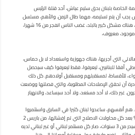
ة الخاصة بلبنان بحق سليم عياش، أحد قتلة الرئيس
ش يجب أن يتم تسليمه، مهما طال الزمن. والأهم، مسلسل
الاغتيالات، يجب أن يتوقف. وسيتوقف، وإذا لم يتوقف، هناك مشكل كبير بالبلد، غضب الناس انفجر من 16 شهرا،
ل موجود، معروف،
الاتي التي أجريها، هناك جهوزية واستعداد لا بل حماس،
نعطي أفقا للبنانيين، ليعرفوا، فقط ليعرفوا كيف سيحصل
لدواء، للأقساط، لمستقبلهم ومستقبل أولادهم. كل ذلك
 قادرة أن تحقق الإصلاحات المطلوبة، والتي فصلتها ووضعت
ن. غير ذلك، لا أحد مستعد، ولا أحد سيساعد، والانهيار
 هم أنفسهم، ساعدوا لبنان كثيرا في السابق واستثمروا
في لبنان، في ظل حكومات سياسية، وما كانت النتيجة؟ بعد كل محاولات الاصلاح التي تم إفشالها، من باريس 2
أيام الرئيس الشهيد رفيق الحريري، وصولا إلى مؤتمر سيدر من 3 سنوات، صار كل مستثمر لبناني أو غير لبناني لديه
د، والثاني تغيير طريقة عمل وعقلية أوصلتنا إلى هنا،