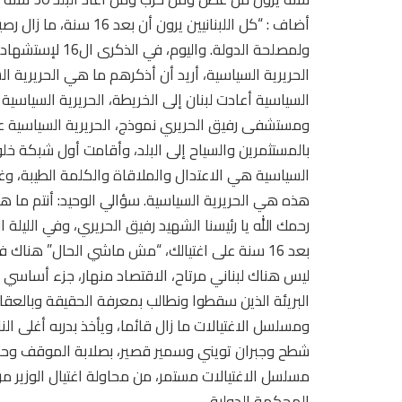
أضاف : “كل اللبنانيين ير
ولمصلحة الدولة. 
الحريرية السياسية، أريد أن أذكرهم ما هي الحريرية الس
السياسية أعادت لبنان إلى الخريطة، الحريرية السياسي
ومستشفى رفيق الحريري نموذج، الحريرية السياسية عم
بالمستثمرين والسياح إلى البلد، وأقامت أول شبكة خل
السياسية هي الاعتدال والملاقاة والكلمة الطيبة، وغ
هذه هي الحريرية السياسية. سؤالي الوحيد: أنتم ما هي
رحمك الله يا رئيسنا الشهيد رفيق الحريري، وفي الليلة ال
بعد 16 سنة على اغتيالك، “مش ماشي الحال” هن
ليس هناك لبناني مرتاح، الاقتصاد منهار، جزء أساسي وح
البريئة الذين سقطوا ونطالب بمعرفة الحقيقة وبالعقاب ا
ومسلسل الاغتيالات ما زال قائما، ويأخذ بدربه أغلى
شطح وجبران تويني وسمير قصير، بصلابة الموقف وحري
مسلسل الاغتيالات مستمر، من محاولة اغتيال الوزير مر
المحكمة الدولية