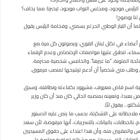
 الرئيس موجود، ومجلس النواب موجود، ليخبرنا: مما يخاف؟
لنا بوضوح!
ا، اعتبرت أن لفخامة الرئيس 6 وزراء، علما أن التيار الوطني الحر لم يسمني، وفخامة الرئيس يقول
ه هم أعضاء في تكتل لبنان القوي، ويصوتون كل مرة مع
تل في المجلس النيابي. ومن الخمسة الباقين، 4 أسماء، تنطبق عليها مواصفات الإختصاص وعدم الإنتماء
لائحة الملونة، “ما غيرها”. والخامس، شخصية محترمة،
ق وطلب مني شخصياً أن أدعم ترشيحها لمنصب مرموق،
اخلية اسم قاض معروف، مشهود بكفاءته ونظافته، وسبق
ن بعبدا، وتعيينه بمنصبه الحالي كان منذ أن كان وزير
لتو… بيقول لأ).
ملاحظاته على التشكيلة، بحسب ما ينص عليه الدستور
، بالخطابات، بالبيانات، بالتسريبات، أنها مرفوضة، لأن سعد
ئيس والمقربين منه. وأن هذا اعتداء على حقوق المسيحيين
ب الوزارات التي يريدها، مع مشكلة إضافية وخاصة على