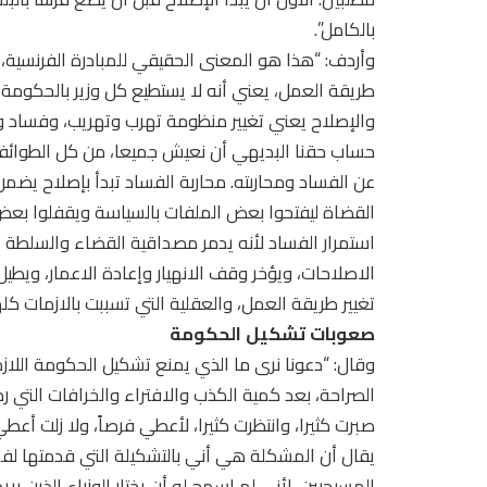
بالكامل”.
وأردف: “هذا هو المعنى الحقيقي للمبادرة الفرنسية،
طريقة العمل، يعني أنه لا يستطيع كل وزير بالحكومة أن
والإصلاح يعني تغيير منظومة تهرب وتهريب، وفساد
حساب حقنا البديهي أن نعيش جميعا، من كل الطوائف 
عن الفساد ومحاربته. محاربة الفساد تبدأ بإصلاح يض
القضاة ليفتحوا بعض الملفات بالسياسة ويقفلوا بعض 
استمرار الفساد لأنه يدمر مصداقية القضاء والسلطة 
الاصلاحات، ويؤخر وقف الانهيار وإعادة الاعمار، ويطيل
تغيير طريقة العمل، والعقلية التي تسببت بالازمات كلها،
صعوبات تشكيل الحكومة
وقال: “دعونا نرى ما الذي يمنع تشكيل الحكومة اللاز
الصراحة، بعد كمية الكذب والافتراء والخرافات التي رم
صبرت كثيرا، وانتظرت كثيرا، لأعطي فرصاً، ولا زلت أعطي
يقال أن المشكلة هي أني بالتشكيلة التي قدمتها لفخ
المسيحيين، لأني لم اسمح له أن يختار الوزراء الذين ي