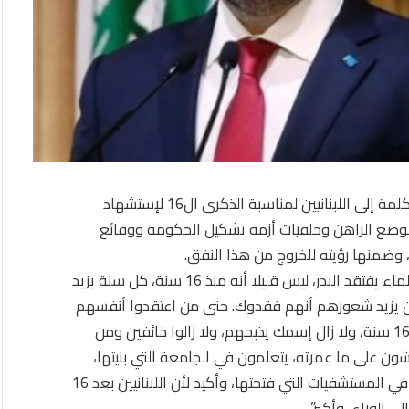
وجه الرئيس المكلف سعد الحريري، من “بيت الوسط” كلمة إلى اللبنانيين لمناسبة الذكرى ال16 لإستشهاد
لوضع الراهن وخلفيات أزمة تشكيل الحكومة ووقائع
وضمنها رؤيته للخروج من هذا النفق.
إستهل الرئيس الحريري كلمته بالقول: “وفي الليلة الظلماء يفتقد البدر، ليس قليلا أنه منذ 16 سنة، كل سنة يزيد
يين يزيد شعورهم أنهم فقدوك. حتى من اعتقدوا أنفسهم
أنهم باتوا أكبر من البلد، لا يستطيعون أن ينسوك بعد 16 سنة، ولا زال إسمك يذبحهم، ولا زالوا خائفين ومن
عيشون على ما عمرته، يتعلمون في الجامعة التي بنيتها،
ويسيرون على الأوتوسترادات التي شققتها، ويتطببون في المستشفيات التي فتحتها، وأكيد لأن اللبنانيين بعد 16