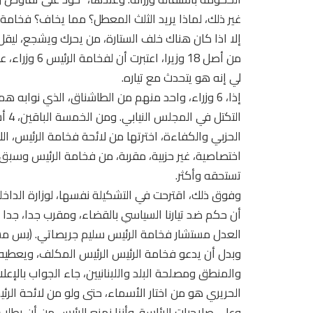
غير ذلك، لماذا يريد الثلث المعطل؟ مما يخاف؟ فخامة
إلا اذا كان هناك خلف الستارة، من يحرك ويشجع، ليقل 
من أصل 18 وزير
لي إنه هو يتحدث مع تياره.
إذا، 6 وزراء، واحد منهم من الطاشناق، الذي نواب
التك
الحزبي والكفاءة، اخترتها من لائحة فخامة الرئيس، ال
اختصاصية، غير حزبية، مقربة، من فخامة الرئيس وسب
تستحقه وأكثر.
وفوق ذلك، اقترحت في التشكيلة نفسها، لوزارة الد
أن حكم ضد تيارنا السياسي بالقضاء، ومقرب جدا، جدا م
العدل مستشار فخامة الرئيس سليم جريصاتي. (بس مشك
وبدل أن يدعو فخامة الرئيس الرئيس المكلف، ويعطيه 
والمنطق ومصلحة البلد واللبنانيين، جاء الجواب بالإعلام
الحريري هو من اختار الأسماء، حتى ولو من لائحة الر
وعلى صلاحيات الرئاسة. وأننا نمنع الرئيس من أن يطل