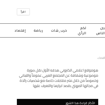
اقرأ
ين
لكم
خرب_شات
رياضة
إقتصاد
لناس
الرأي
هوموقع اعلامي الكتروني هدفه الأول نقل صورة
موضوعية وشفافة عن المجتمع العربي عموماً واللبناني
وخصوصاً من خلال نشر مقابلات خاصة مع شخصيات رائدة
في مجالها المهني بقصد ابرازها والتعرف عليها
الأكثر قراءة هذا الشهر