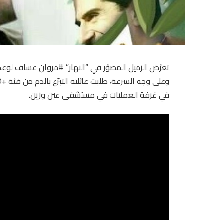
تعرّض الزميل المصوّر في “النهار” #مروان عساف لوع
في غرفة العمليات في مستشفى عين وزين.