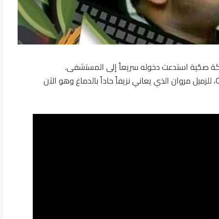
كة صحّية استدعت دخوله سريعاً إلى المستشفى.
وعلى وجه السرعة، طلبت عائلته التبرّع بالدم من فئة +O، للزميل مروان الذي يعاني نزيفاً حاداً بالدماغ وهو الآن