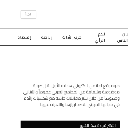
اقرأ
ين
لكم
خرب_شات
رياضة
إقتصاد
لناس
الرأي
هوموقع اعلامي الكتروني هدفه الأول نقل صورة
موضوعية وشفافة عن المجتمع العربي عموماً واللبناني
وخصوصاً من خلال نشر مقابلات خاصة مع شخصيات رائدة
في مجالها المهني بقصد ابرازها والتعرف عليها
الأكثر قراءة هذا الشهر