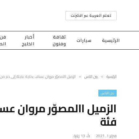
تعلم العربية عبر الانترنت
ثقافة
أخبار
فن
الرئيسية
سيارات
وفنون
الخليج
الط
الرئيسية
بين الناس
الزميل االمصوّر مروان عساف بحاجة عاجلة إلى دم من 
»
»
بين الناس
الزميل االمصوّر مروان عس
فئة
فبراير 1, 2021
13
زيارة