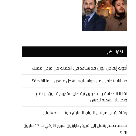
اخترنا لكم
أدوية إنقاص الوزن قد تساعد في الحماية من مرض مميت
حسابات تختفي من «واتساب» بشكل غامض… ما القصة؟
نقابتا الصحافة والمحررين ترفضان مشروع قانون الإعلام
وتطالبان بسحبه للدرس
وفاة رئيس مجلس النواب السابق ميشال المعلولي
محمد صلاح ينتقل إلى فريق طرابزون سبور التركي ب 17 مليون
يورو