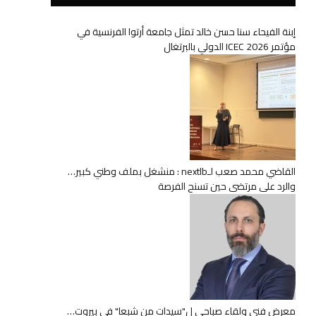
إبنة الفيحاء سنا حسن خالد تمثل جامعة أرتوا الفرنسية في
مؤتمر ICEC 2026 الدولي بالبرتغال
القاضي محمد صعب لـnextlb : منشغل بملف وطني كبير…
والرد على مرتضى حين تسنح الفرصة
معرض فني ولقاء صباحي ل"سيدات من شبعا" في بيروت…