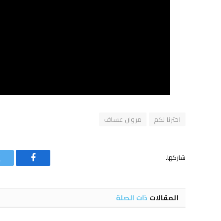
اخترنا لكم
مروان عساف
شاركها.
فيسبوك
المقالات
ذات الصلة