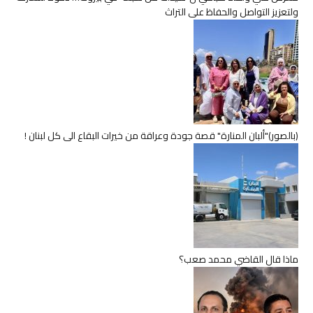
ولتعزيز التواصل والحفاظ على التراث
(بالصور)"ألبان المنارة" قصة جودة وعراقة من خيرات البقاع الى كل لبنان !
ماذا قال القاضي محمد صعب؟