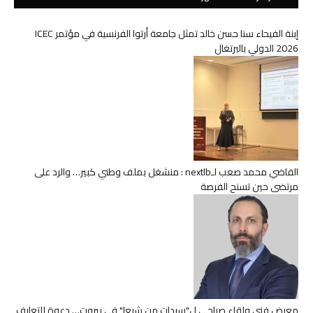
إبنة الفيحاء سنا حسن خالد تمثل جامعة أرتوا الفرنسية في مؤتمر ICEC
2026 الدولي بالبرتغال
القاضي محمد صعب لـnextlb : منشغل بملف وطني كبير… والرد على
مرتضى حين تسنح الفرصة
معرض فني ولقاء صباحي ل"سيدات من شبعا" في بيروت… دعوة للتعارف