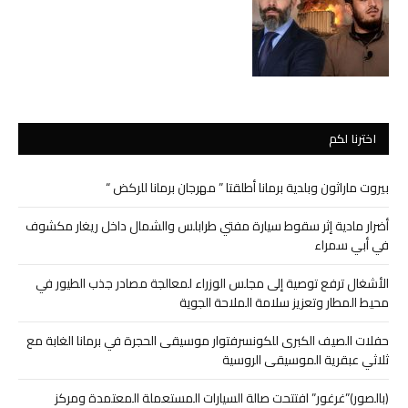
اخترنا لكم
بيروت ماراثون وبلدية برمانا أطلقتا ” مهرجان برمانا للركض “
أضرار مادية إثر سقوط سيارة مفتي طرابلس والشمال داخل ريغار مكشوف
في أبي سمراء
الأشغال ترفع توصية إلى مجلس الوزراء لمعالجة مصادر جذب الطيور في
محيط المطار وتعزيز سلامة الملاحة الجوية
حفلات الصيف الكبرى للكونسرفتوار موسيقى الحجرة في برمانا الغابة مع
ثلاثي عبقرية الموسيقى الروسية
(بالصور)”غرغور” افتتحت صالة السيارات المستعملة المعتمدة ومركز