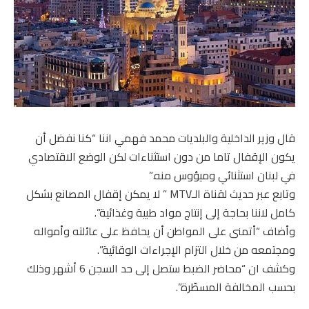
قال وزير الداخلية والبلديات محمد فهمي اننا “كنا نفضل أن
يكون الإقفال تاما من دون استثناءات لكن الوضع الاقتصادي
في لبنان استثنائي وميؤوس منه.”
وتابع عبر حديث لقناة الـMTV ” لا يمكن إقفال المصانع بشكل
كامل لاننا بحاجة إلى إنتاج مواد طبية وغذائية”.
وأضاف “أتمنى على المواطن أن يحافظ على عائلته وأمواله
ومجتمعه من خلال التزام الإجراءات الوقائية”.
وكشف ان “محاضر الضبط ستصل إلى حد السجن 6 أشهر وذلك
بحسب المخالفة المسطّرة”.