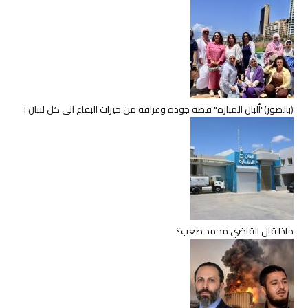
(بالصور)"ألبان المنارة" قصة جودة وعراقة من خيرات البقاع الى كل لبنان !
ماذا قال القاضي محمد صعب؟