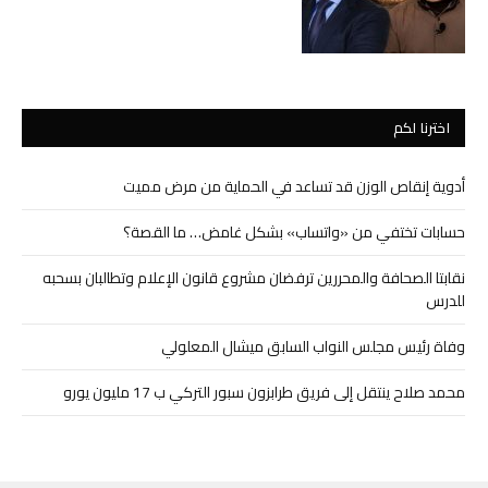
اخترنا لكم
أدوية إنقاص الوزن قد تساعد في الحماية من مرض مميت
حسابات تختفي من «واتساب» بشكل غامض… ما القصة؟
نقابتا الصحافة والمحررين ترفضان مشروع قانون الإعلام وتطالبان بسحبه
للدرس
وفاة رئيس مجلس النواب السابق ميشال المعلولي
محمد صلاح ينتقل إلى فريق طرابزون سبور التركي ب 17 مليون يورو