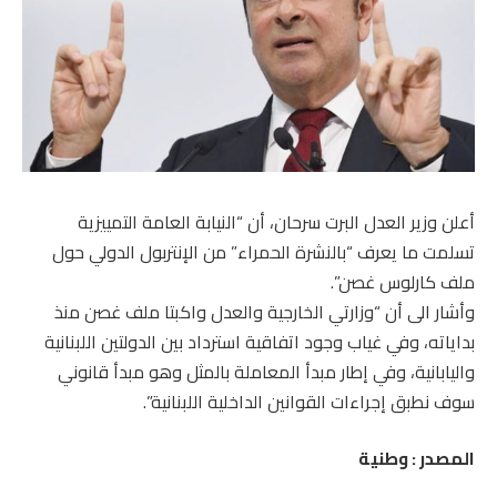
أعلن وزير العدل البرت سرحان، أن “النيابة العامة التمييزية
تسلمت ما يعرف “بالنشرة الحمراء” من الإنتربول الدولي حول
ملف كارلوس غصن”.
وأشار الى أن “وزارتي الخارجية والعدل واكبتا ملف غصن منذ
بداياته، وفي غياب وجود اتفاقية استرداد بين الدولتين اللبنانية
واليابانية، وفي إطار مبدأ المعاملة بالمثل وهو مبدأ قانوني
سوف نطبق إجراءات القوانين الداخلية اللبنانية”.
المصدر : وطنية