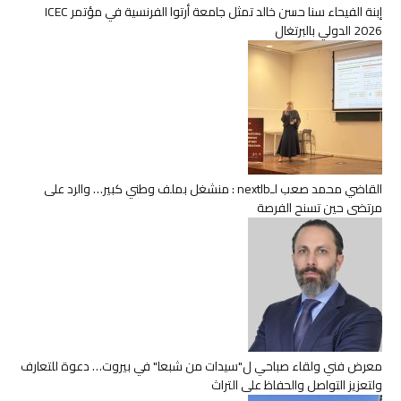
إبنة الفيحاء سنا حسن خالد تمثل جامعة أرتوا الفرنسية في مؤتمر ICEC
2026 الدولي بالبرتغال
القاضي محمد صعب لـnextlb : منشغل بملف وطني كبير… والرد على
مرتضى حين تسنح الفرصة
معرض فني ولقاء صباحي ل"سيدات من شبعا" في بيروت… دعوة للتعارف
ولتعزيز التواصل والحفاظ على التراث