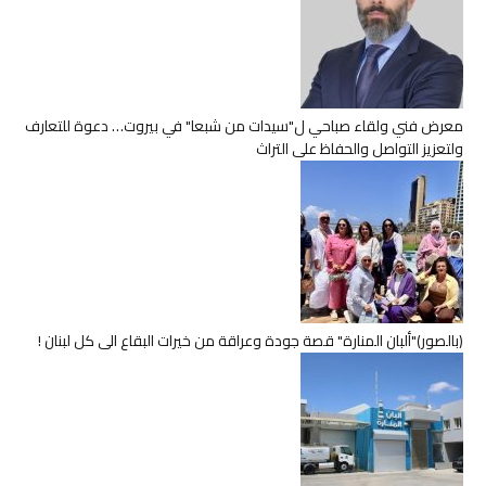
معرض فني ولقاء صباحي ل"سيدات من شبعا" في بيروت… دعوة للتعارف
ولتعزيز التواصل والحفاظ على التراث
(بالصور)"ألبان المنارة" قصة جودة وعراقة من خيرات البقاع الى كل لبنان !