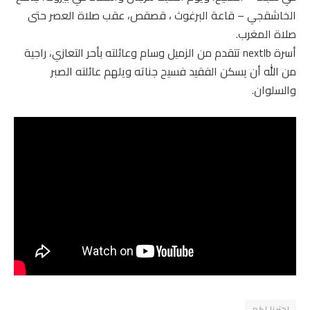
الخاشقجي – قاعة البرغوث ، قصقص، عقب صلاة العصر حتى
صلاة المغرب.
أسرة nextlb تتقدم من الزميل وسام وعائلته بأحر التعازي، راجية
من الله أن يسكن الفقيد فسيح جناته ويلهم عائلته الصبر
والسلوان.
اخترنا لكم