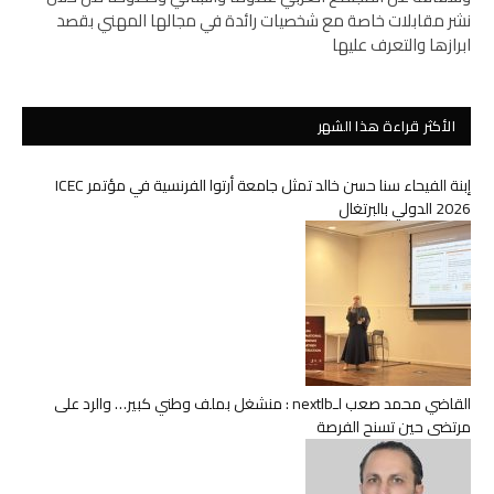
نشر مقابلات خاصة مع شخصيات رائدة في مجالها المهني بقصد
ابرازها والتعرف عليها
الأكثر قراءة هذا الشهر
إبنة الفيحاء سنا حسن خالد تمثل جامعة أرتوا الفرنسية في مؤتمر ICEC
2026 الدولي بالبرتغال
القاضي محمد صعب لـnextlb : منشغل بملف وطني كبير… والرد على
مرتضى حين تسنح الفرصة