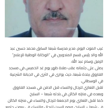
غيب الموت اليوم، مدير مدرسة شبعا السابق محمد حسين عبد
الله والد رئيس قسم المندوبين في “الوكالة الوطنية للإعلام”
الزميل وسام عبد الله.
يصلى على جثمانه عقب صلاة ظهر يوم غد الخميس في مسجد
الفاروق ببلدة شبعا، حيث يوارى في الثرى في الجبانة الشرعية
في الوسطاني.
تقبل التعازي للرجال والنساء قبل الدفن في مسجد الفاروق
وبعده في منزله الكائن في بلدته شبعا – السليخ.
كما تقبل التعازي يوم الجمعة للرجال والنساء في منزله الكائن
في شبعا – السليخ، ويوم السبت للرجال والنساء في بيروت، جامع