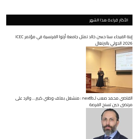
الأكثر قراءة هذا الشهر
إبنة الفيحاء سنا حسن خالد تمثل جامعة أرتوا الفرنسية في مؤتمر ICEC
2026 الدولي بالبرتغال
القاضي محمد صعب لـnextlb : منشغل بملف وطني كبير… والرد على
مرتضى حين تسنح الفرصة