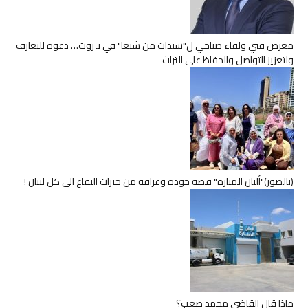
معرض فني ولقاء صباحي ل"سيدات من شبعا" في بيروت… دعوة للتعارف
ولتعزيز التواصل والحفاظ على التراث
(بالصور)"ألبان المنارة" قصة جودة وعراقة من خيرات البقاع الى كل لبنان !
ماذا قال القاضي محمد صعب؟