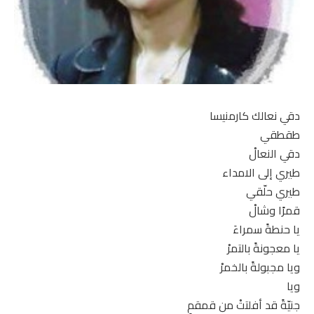
دقي نعالك كارمنيسا
طقطقي
دقي النعالْ
طيري إلى الامداء
طيري حلّقي
قمرًا وشالْ
يا حنطةً سمراءَ
يا معجونةً بالتمرْ
ويا مجبولةً بالخمرْ
ويا
جنيّةً قد أفلتتْ من قمقمٍ