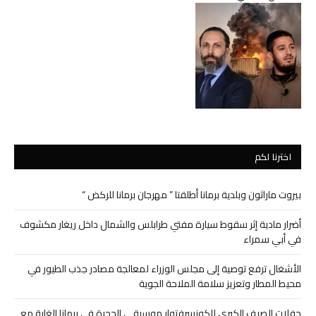
اخترنا لكم
بيروت ماراثون وبلدية برمانا أطلقتا ” مهرجان برمانا للركض “
أضرار مادية إثر سقوط سيارة مفتي طرابلس والشمال داخل ريغار مكشوف
في أبي سمراء
الأشغال ترفع توصية إلى مجلس الوزراء لمعالجة مصادر جذب الطيور في
محيط المطار وتعزيز سلامة الملاحة الجوية
حفلات الصيف الكبرى للكونسرفتوار موسيقى الحجرة في برمانا الغابة مع