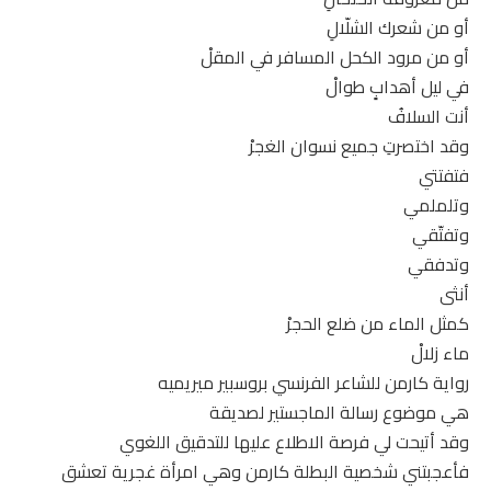
أو من شعرك الشلّالِ
أو من مرود الكحل المسافر في المقلْ
في ليل أهدابٍ طوالْ
أنت السلافُ
وقد اختصرتِ جميع نسوان الغجرْ
فتفتتي
وتلملمي
وتفتّقي
وتدفقي
أنثى
كمثل الماء من ضلع الحجرْ
ماء زلالْ
رواية كارمن للشاعر الفرنسي بروسبير ميريميه
هي موضوع رسالة الماجستير لصديقة
وقد أتيحت لي فرصة الاطلاع عليها للتدقيق اللغوي
فأعجبتني شخصية البطلة كارمن وهي امرأة غجرية تعشق