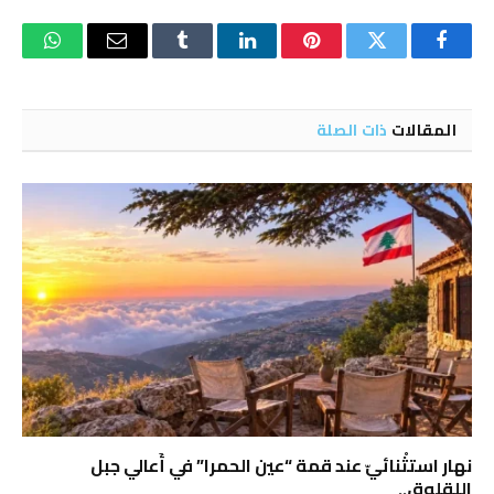
فيسبوك
تويتر
بينتيريست
لينكدإن
Tumblr
البريد
واتساب
الإلكتروني
المقالات
ذات الصلة
نهار استثْنائيّ عند قمة “عين الحمرا” في أَعالي جبل
اللقلوق..