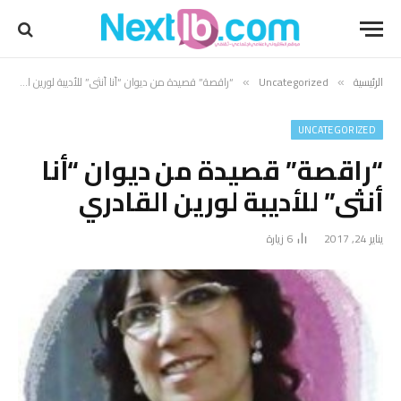
الرئيسية
Uncategorized
“راقصة” قصيدة من ديوان “أنا أنثى” للأديبة لورين القادري
»
»
UNCATEGORIZED
“راقصة” قصيدة من ديوان “أنا
أنثى” للأديبة لورين القادري
يناير 24, 2017
6
زيارة