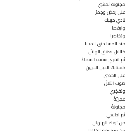
مجنونة تمشي
على رمضِ وجمرْ
نادي حبيبك ِ
وارقصا
وتخاصرا
منذ المسا حتى المسا
كالليل يعتنق الهلالْ
ثم انقري سقف السماءْ
كسنابك الخيل الحرونِ
على الحصى
صوب التلالْ
وتفجّري
غجريّةً
مجنونةً
ثم اطلعي
من ثوبك الهلهالِ
من معزوفة الخلخالِ