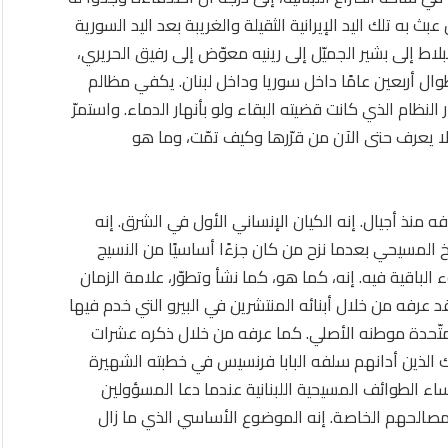
عبث به تلك اليد الإيرانية الثقيلة والغريبة بعد اليد السورية
لاط إلى بشير الجميّل إلى رينيه معوّض إلى رفيق الحريري،
وال أربعين عامًا داخل سوريا وداخل لبنان. يكفي مظالم
النظام الذي كانت قضيته البقاء ولو بأنهار الدماء. واستمرّ
 لا يعرف حتى الآن من قرّرها وكيف تمّت، وما هو
فه منذ أجيال. إنه الكيان الإنساني الأول في الشرق. إنه
سوخ المسيحي بعدما نزح من كان جزءًا أساسيًا من النسيج
باقية فيه. إنه، كما هو، كما نشأ وتطوّر، علامة الزمان
 وقد عرفه من خلال أبنائه المنتشرين في البيرو التي خدم فيها
المتّحدة موطنه الأصلي. كما عرفه من خلال ذكره عشرات
ئك الذين أدانهم سلفه البابا فرنسيس في خطبته الشهيرة
لقدّيس بطرس في أيلول 2021 أمام رؤساء الطوائف المسيحية اللبنانية عندما دعا المسؤولين
ى مصالحهم الخاصة. إنه الموضوع الأساسي الذي ما زال