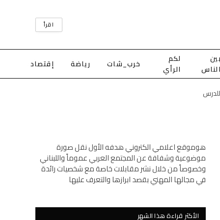
اقرأ
ين
لكم
خرب_شات
رياضة
إقتصاد
لناس
الرأي
للدرس
هوموقع اعلامي الكتروني هدفه الأول نقل صورة
موضوعية وشفافة عن المجتمع العربي عموماً واللبناني
وخصوصاً من خلال نشر مقابلات خاصة مع شخصيات رائدة
في مجالها المهني بقصد ابرازها والتعرف عليها
الأكثر قراءة هذا الشهر