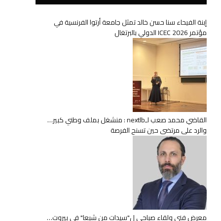
إبنة الفيحاء سنا حسن خالد تمثل جامعة أرتوا الفرنسية في
مؤتمر ICEC 2026 الدولي بالبرتغال
القاضي محمد صعب لـnextlb : منشغل بملف وطني كبير…
والرد على مرتضى حين تسنح الفرصة
معرض فني ولقاء صباحي ل"سيدات من شبعا" في بيروت…