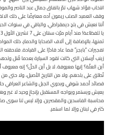
انتخاب فؤاد شهاب تمّ باتفاق جمال عبد الناصر والمو
وقف العميد الصلب ريمون أده معترضًا على ذلك الات
أننا نعيش في بلدٍ ديمقراطي. والباقي في سنوات ال
ثمنها، بالإضافة إلى آلاف الضحايا والدمار، ذلك ا
تفجيرات “بايجر” فما عاد قادرًا على القيادة. فلاحقته 
زينب أرسلان التي كانت تقود السيارة بعدما قُتل ولدهم
أين العلّة؟ إنها معروفة. لا بل أين الحلّ؟ إنه معروف أ
تُطلق على بلدهم، ولا من التاريخ الأصيل، ولا حتى من
قصائد أحمد شوقي وبدوي الجبل والشاعر العراقي حافظ 
يعيش ويستمر ويواجه المستقبل بإنجازٍ وحيد لا غير و
محاسبة الفاسدين والمقصرين. وإلا ليس لنا سوى صلوات
كثر في لبنان وإلا لما استمر.