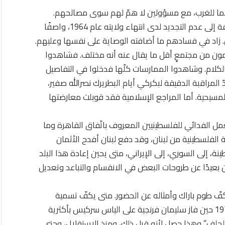
كما للغرب، مع مسؤولين لا همّ لهم سوى مصالحهم.
هؤلاء دفعوا فؤاد شهاب الرئيس المرجع للبنانيين كافة إلى عدم التجديد لدى انتهاء ولايته عام 1964، واصفًا
لون. زاد في فسادهم ما أضافته الوصاية على نفسها وعليهم.
دمون من مجتمعٍ أقل ما يقال عنه أنه مختلف. فشاهدوا
كلام. وشاهدوا الممارسات كلّها فدخلوا في التفاصيل
 المراقبة الدقيقة لبكركي أيام البطريرك نصرالله صفير،
 المسيحية. أما المراجع الإسلامية فقد قوبلت معارضتها
ئد لخريف عام 1969 الذي أباح العمل الفدائي للفلسطينيين المعروف باتّفاق القاهرة وما
وعد خروج المقاومة الفلسطينية من لبنان، وقد دفع لبنان أفدح الأثمان
ة، إلى السوري، إلى الإيراني، متى يحين إعادة هذا البلد
 بعيدًا عن طروحات البعض في الانقسام والتباعد وتعديل
 يكفّ طوم باراك وأمثاله عن الحضور. متى يكفّ تسمية
الرؤساء من الخارج. المرة الوحيدة حصلت في صيف 1970 حين فاز سليمان فرنجية على الياس سركيس بأكثرية
الحلف” وهذا حصل لأنه قبل ذلك، ومنذ الاستقلال، وحتى