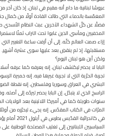
عروسًا لبنانية ما دام أنه مقيم في لبنان. إذ كان آخر من 
المغمّسة بالدماء التي طالت القادة أولًا من كمال جنب
فضلًا عن كلّ الشهداء الآخرين. عبث النظام الأسدي ط
المخفيين ومآسي الذين غابوا تحت التراب ثمنًا لاستمرار 
إزاء صمت العالم كلّه. إلى أن أزفت ساعة التغيير التي
مستقبلها، إذ لم ينقضِ بعد عليها سوى عشرة أشهر.
ولكن أين هو لبنان اليوم؟
البابا لا يحضر ليكتشف لبنان. إنه يعرفه كما عرفه أسلا
تجربة الحرّية التي لا تجربة غيرها فيه. إنه خميرة الر
البشري في العراق وسوريا وفلسطين. إنه نقطة الضوء ال
الراسخ الذي لا يتبدّل. إن البابا يحضر ليردّه إلى أصله.
سنوات طويلة كما في أميركا اللاتينية بعد الولايات 
المرّات في الكتاب المقدّس. إنه يجيء ليحرّره من أول
في كاتدرائية ا
السياسيين اللبنانيين إلى تغليب المصلحة الوطنية عل
يُعيق قيام الدولة وحماية هذا الوطن الرسالة.