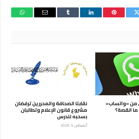
تويتر
بينتيريست
لينكدإن
Tumblr
البريد
واتساب
الإلكتروني
 من «واتساب»
نقابتا الصحافة والمحررين ترفضان
ا القصة؟
مشروع قانون الإعلام وتطالبان
بسحبه للدرس
أغسطس 5, 2026