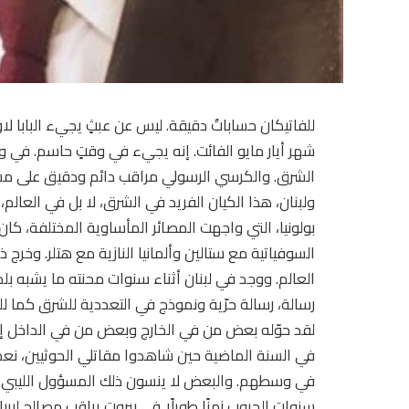
للفاتيكان حساباتٌ دقيقة. ليس عن عبثٍ يجيء البابا لاوو
شهر أيار مايو الفائت. إنه يجيء في وقتٍ حاسم. في وق
الشرق. والكرسي الرسولي مراقب دائم ودقيق على مست
ولبنان، هذا الكيان الفريد في الشرق، لا بل في العالم، 
بولونيا، التي واجهت المصائر المأساوية المختلفة، كان
السوفياتية مع ستالين وألمانيا النازية مع هتلر. وخرج 
العالم. ووجد في لبنان أثناء سنوات محنته ما يشبه بل
رسالة، رسالة حرّية ونموذج في التعددية للشرق كما لل
لقد حوّله بعض من في الخارج وبعض من في الداخل إلى 
في السنة الماضية حين شاهدوا مقاتلي الحوثيين، نعم 
في وسطهم. والبعض لا ينسون ذلك المسؤول الليبي عبد
سنوات الحروب زمنًا طويلًا في بيروت يراقب مصالح ليبي