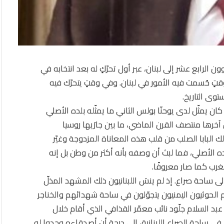
ن الرابع عشر إلى لبنان، عبر أول تحرّكٍ له بعد انتخابه في
تٍ حُسمت فيه الأمور في لبنان. وفي وقتٍ يتحرّك فيه
وى التاريخ.
كان يمثّل لدى يوحنّا بولس الثاني ما يمثّله بلده الأصلي
 آخرها منتصف القرن الماضي، ما بين جارَيها روسيا
ذلك البابا الصلب من قلب هذه المعاناة المزدوجة وغيّر
ده الأصلي، فما لبث أن وصفه بأنه أكثر من وطن بل إنه
غرب كما صار معروفًا.
ساحة صراع. إذ لم ينسَ اللبنانيون ذلك المشهد المذلّ
الحوثيون اليمنيون يتجوّلون في ساحة شهدائهم والخناجر
 السلام جلّود نائب معمّر القذافي الذي أقام خلال
ا في ساحة الصراع اللبنانية، إلى درجة أن أصدقاءه وجدوا له