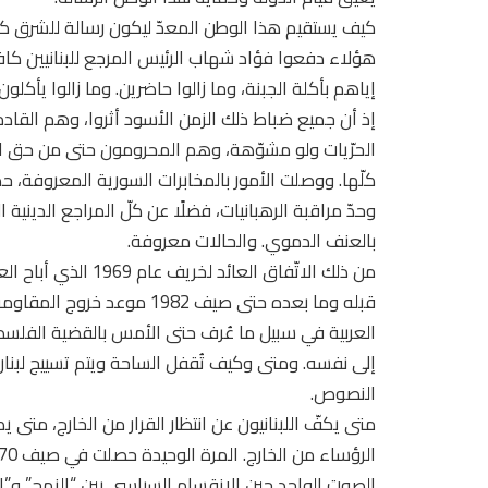
كيف يستقيم هذا الوطن المعدّ ليكون رسالة للشرق 
إياهم بأكلة الجبنة، وما زالوا حاضرين. وما زالوا يأك
إذ أن جميع ضباط ذلك الزمن الأسود أثروا، وهم القا
الحرّيات ولو مشوّهة، وهم المحرومون حتى من حق ال
كلّها. ووصلت الأمور بالمخابرات السورية المعروفة، حدّ
وحدّ مراقبة الرهبانيات، فضلًا عن كلّ المراجع الدينية
بالعنف الدموي. والحالات معروفة.
من ذلك الاتّفاق العا
قبله وما بعده حتى صيف 1982 م
العربية في سبيل ما عُرف حتى الأمس بالقضية الفلسطين
إلى نفسه. ومتى وكيف تُقفل الساحة ويتم تسييج لبنان
النصوص.
متى يكفّ اللبنانيون عن انتظار القرار من الخارج، متى
الصوت الواحد حين الانقسام السياسي بين “النهج” و”