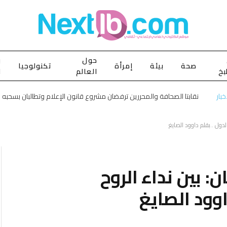
حول
ب
صحة
بيئة
إمرأة
تكنولوجيا
بخ
العالم
ا
بار
نقابتا الصحافة والمحررين ترفضان مشروع قانون الإعلام وتطالبان بسحبه 
الدول ..بقلم داوود الصايغ
ن: بين نداء الروح
وود الصايغ