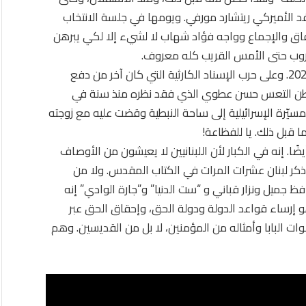
فد الأميركي ريتشارد مورفي. ويومها في جلسة الانتخاب
فاق والإجماع وواجه فؤاد شهاب لا لشيء إلا لكي يبرهن
حروب حتى الأمس القريب كله معروف.
يا للفظاعة! منذ أيام مرّت سنتان على 7 تشرين الأول 2023. وعلى حرب الإسناد الكارثية التي كان آخر من دفع
لمواطن التعس حسن عطوي الذي فقد نظره منذ سنة في
المسيّرة الإسرائيلية إلى ساحة النبطية وقضت عليه مع زوجته
ا قبل ذلك. يا للفظاعة!
يضًا. إنه في الكبار لأن اللبنانيين لا يعيشون من الأوصاف
 ذكر لبنان عشرات المرات في الكتاب المقدس. ولا من
جميل ونزار قباني و “ست الدنيا” و”جارة الوادي” إنه
هو إرساء قواعد الدولة ودولة الحق، وإحقاق الحق عبر
 البابا وأمثاله من المؤمنين، لا بل من القديسين. وهم