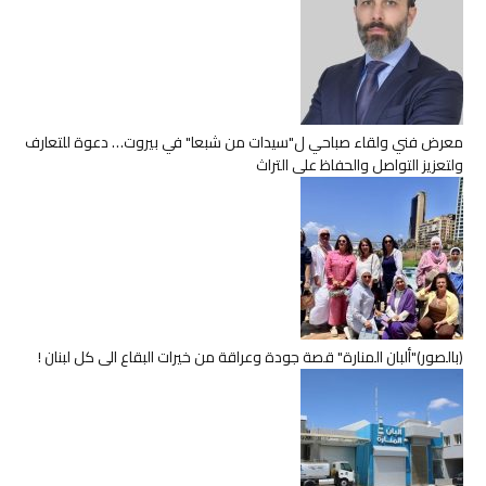
معرض فني ولقاء صباحي ل"سيدات من شبعا" في بيروت… دعوة للتعارف
ولتعزيز التواصل والحفاظ على التراث
(بالصور)"ألبان المنارة" قصة جودة وعراقة من خيرات البقاع الى كل لبنان !