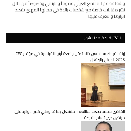
وشفافة عن المجتمع العربي عموماً واللبناني وخصوصاً من خلال
نشر مقابلات خاصة مع شخصيات رائدة في مجالها المهني بقصد
ابرازها والتعرف عليها
الأكثر قراءة هذا الشهر
إبنة الفيحاء سنا حسن خالد تمثل جامعة أرتوا الفرنسية في مؤتمر ICEC
2026 الدولي بالبرتغال
القاضي محمد صعب لـnextlb : منشغل بملف وطني كبير… والرد على
مرتضى حين تسنح الفرصة