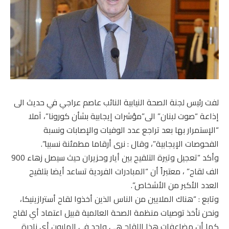
لفت رئيس لجنة الصحة النيابية النائب عاصم عراجي في حديث الى
إذاعة “صوت لبنان” الى”مؤشرات إيجابية بشأن كورونا”، آملا
“الإستمرار بها بعد تراجع عدد الوفيات والإصابات ونسبة
الفحوصات الإيجابية”، وقال : نرى أرقاما مطمئنة نسبيا”.
وأكد “تعجيل وتيرة التلقيح بين أيار وحزيران حيث سيصل زهاء 900
الف لقاح” ، معتبراً أن “المبادرات الفردية تساعد أيضا بتلقيح
العدد الأكبر من الأشخاص”.
وتابع : “هناك الملايين من الناس الذين أخذوا لقاح أسترازينيكا،
ونحن نأخذ توصيات منظمة الصحة العالمية قبيل اعتماد أي لقاح
كما أن مضاعفات هذا اللقاح هي واحد في المليون أي نادرة