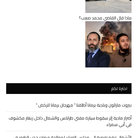
ماذا قال القاضي محمد صعب؟
اخترنا لكم
بيروت ماراثون وبلدية برمانا أطلقتا ” مهرجان برمانا للركض “
أضرار مادية إثر سقوط سيارة مفتي طرابلس والشمال داخل ريغار مكشوف
في أبي سمراء
الأشغال ترفع توصية إلى مجلس الوزراء لمعالجة مصادر جذب الطيور في