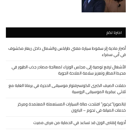
اخترنا لكم
أضرار مادية إثر سقوط سيارة مفتي طرابلس والشمال داخل ريغار مكشوف
في أبي سمراء
الأشغال ترفع توصية إلى مجلس الوزراء لمعالجة مصادر جذب الطيور في
محيط المطار وتعزيز سلامة الملاحة الجوية
حفلات الصيف الكبرى للكونسرفتوار موسيقى الحجرة في برمانا الغابة مع
ثلاثي عبقرية الموسيقى الروسية
(بالصور)”غرغور” افتتحت صالة السيارات المستعملة المعتمدة ومركز
خدمات الصيانة في تحوم – البترون
أدوية إنقاص الوزن قد تساعد في الحماية من مرض مميت