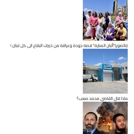
(بالصور)"ألبان المنارة" قصة جودة وعراقة من خيرات البقاع الى كل لبنان !
ماذا قال القاضي محمد صعب؟