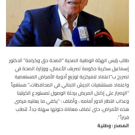
طالب رئيس الهيئة الوطنية الصحية “الصحة حق وكرامة” الدكتور
إسماعيل سكرية حكومة تصريف الأعمال، ووزارة الصحة في
تصريح ب”اعتماد لامركزية توزيع أدوية الأمراض المستعصية
واعتماد مستشفيات الجيش اللبناني في المحافظات،” مستغرباً
“الإصرار على إذلال المريض برحلة الوصول لمستودع الكرنتينا
وعذاب انتظار الدور أمامه ، وأضاف : “يكفي ما يعانيه مرضى
هذه الأمراض، حتى تضاف معاناة حلولها سهلة جداً، تتطلب
قراراً “.
المصدر : وطنية