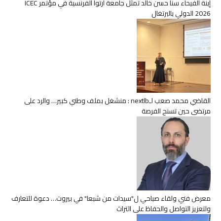
إبنة الفيحاء سنا حسن خالد تمثل جامعة أرتوا الفرنسية في مؤتمر ICEC
2026 الدولي بالبرتغال
القاضي محمد صعب لـnextlb : منشغل بملف وطني كبير… والرد على
مرتضى حين تسنح الفرصة
معرض فني ولقاء صباحي ل"سيدات من شبعا" في بيروت… دعوة للتعارف
ولتعزيز التواصل والحفاظ على التراث