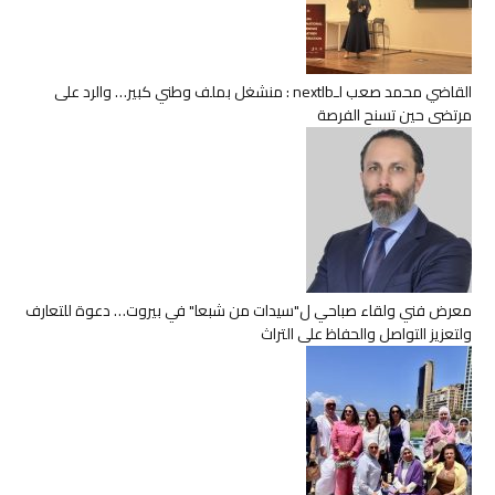
القاضي محمد صعب لـnextlb : منشغل بملف وطني كبير… والرد على
مرتضى حين تسنح الفرصة
معرض فني ولقاء صباحي ل"سيدات من شبعا" في بيروت… دعوة للتعارف
ولتعزيز التواصل والحفاظ على التراث