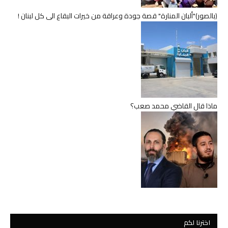
(بالصور)"ألبان المنارة" قصة جودة وعراقة من خيرات البقاع الى كل لبنان !
ماذا قال القاضي محمد صعب؟
اخترنا لكم