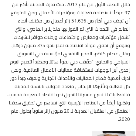
خلال النصف الأول من عام 2017، حيث فازت المدينة بأكثر من
97 عرضاً لاستضافة فعاليات ومؤتمرات للأعمال. ومن المتوقع
أن تجذب دبي أكثر من 51,636 زائر أعمال من مختلف أنحاء
العالم في الأحداث التي تم الفوز بها منذ يناير الماضي، والتي
تشمل مؤتمرات ومعارض واجتماعات ورحلات حوافز للشركات،
ويتوقع أن تحقق فوائد اقتصادية تقدر بنحو 375 مليون درهم.
وقال عصام كاظم، المدير التنفيذي لمؤسسة دبي للتسويق
السياحي والتجاري: “حقّقت دبي نمواً هائلاً ومطرداً لتصبح اليوم
إحدى أبرز الوجهات لاستضافة فعاليات الأعمال العالمية. ونحن
ندرك أهمية قطاع الفعاليات والأحداث التجارية ونعرف جيداً دور
كل فعالية وتأثيرها الإيجابي متعدد الجوانب بالنسبة للمدينة.
فالفعاليات لا تسرع مسيرتنا للتحول نحو اقتصاد المعرفة فحسب،
ولكنها أيضاً من العناصر الرئيسية التي تساهم في تحقيق هدفنا
المتمثل في استقبال المدينة لـ 20 مليون زائر سنوياً بحلول عام
2020.