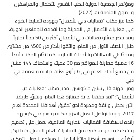
ومؤتمر الجمعية الدولية للطب النفسي للأطفال والمراهقين
والمهن المتصلة به. (2022)
كما عزز مكتب “فعاليات دبي للأعمال” جهوده لتسليط الضوء
على فعاليات الأعمال في المدينة وما تقدمه للجماهير الدولية.
وقد حضر ممثلو فعاليات دبي للأعمال أكثر من 50 حدثاً تجارياً
خلال النصف الأول من العام، والتقوا بأكثر من 4500 من مشتري
ومخطّطي الفعاليات والأحداث التجارية. كما نظّم المكتب أيضاً
16 عملية معاينة للمواقع مع 38 عميلاً، واستضاف 144 مشترٍ
من جميع أنحاء العالم في إطار أربع بعثات دراسة متعمقة في
دبي.
ومن جهته قال ستين جاكوبسن، مدير مكتب “فعاليات دبي
للأعمال”: “لقد حققنا بداية ممتازة هذا العام، ونشقّ طريقنا
الآن بخطى واثقة ومطردة نحو تحقيق أهدافنا المحددة لعام
2017. وبينما نواصل العمل لتعزيز مكانة واسم دبي كوجهة
رائدة لاستضافة الفعاليات التجارية العالمية، نعمل على تصميم
وتخطيط مجموعة كبيرة من المبادرات للعام المقبل. كما نركز
أيضاً على توسيع شبكتنا وانتشارنا على المستوى الدولي لتمكين