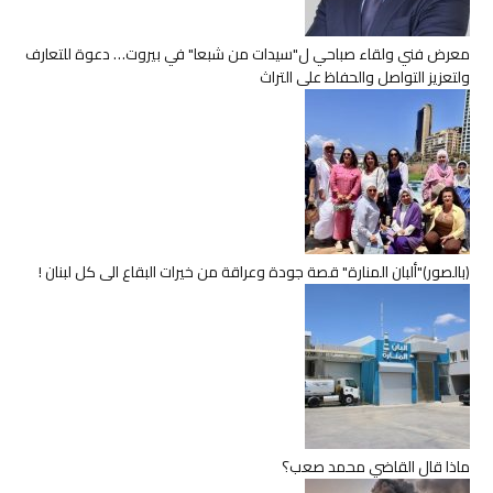
معرض فني ولقاء صباحي ل"سيدات من شبعا" في بيروت… دعوة للتعارف
ولتعزيز التواصل والحفاظ على التراث
(بالصور)"ألبان المنارة" قصة جودة وعراقة من خيرات البقاع الى كل لبنان !
ماذا قال القاضي محمد صعب؟