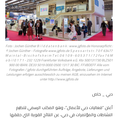
Foto : Jochen Günther B i l d d a t e n b a n k : www.jgfoto.de Honorarpflicht :
© Jochen Günther - Fotografie www.jgfoto.de S p e s s a r t s t r. 7 0 F 63477
M a i n t a l - B i s c h o f s h e i m T e l. 0 6 1 0 9 - 6 0 5 3 7 1 / 7 2 Fa x 7 6 M
o b i l 0 1 7 1 - 232 1229 Frankfurter Volksbank e.G. Kto 500131730 BLZ501
900 00 IBAN: DE33 5019 0000 0500 1317 30 BIC: FFVBDEFF Alle vom
Fotografen / jgfoto durchgeführten Aufträge, Angebote, Lieferungen und
Leistungen erfolgen ausschliesslich zu meinen AGB, einzusehen im Internet
unter http://www.jgfoto.de
دبي _ خاص
أعلن “فعاليات دبي للأعمال”، وهو المكتب الرسمي لتنظيم
النشاطات والمؤتمرات في دبي، عن النتائج القوية التي حققها