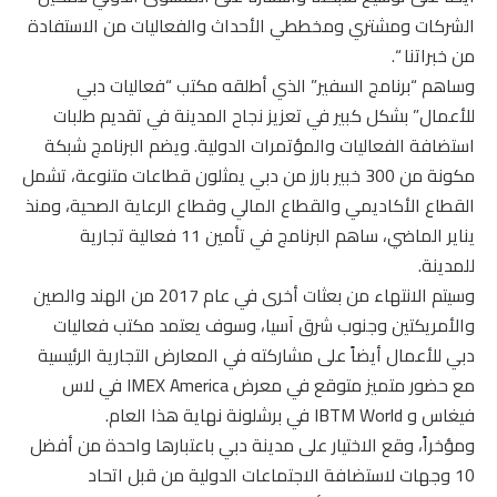
الشركات ومشتري ومخططي الأحداث والفعاليات من الاستفادة
من خبراتنا “.
وساهم “برنامج السفير” الذي أطلقه مكتب “فعاليات دبي
للأعمال” بشكل كبير في تعزيز نجاح المدينة في تقديم طلبات
استضافة الفعاليات والمؤتمرات الدولية. ويضم البرنامج شبكة
مكونة من 300 خبير بارز من دبي يمثلون قطاعات متنوعة، تشمل
القطاع الأكاديمي والقطاع المالي وقطاع الرعاية الصحية، ومنذ
يناير الماضي، ساهم البرنامج في تأمين 11 فعالية تجارية
للمدينة.
وسيتم الانتهاء من بعثات أخرى في عام 2017 من الهند والصين
والأمريكتين وجنوب شرق آسيا، وسوف يعتمد مكتب فعاليات
دبي للأعمال أيضاً على مشاركته في المعارض التجارية الرئيسية
مع حضور متميز متوقع في معرض IMEX America في لاس
فيغاس و IBTM World في برشلونة نهاية هذا العام.
ومؤخراً، وقع الاختيار على مدينة دبي باعتبارها واحدة من أفضل
10 وجهات لاستضافة الاجتماعات الدولية من قبل اتحاد